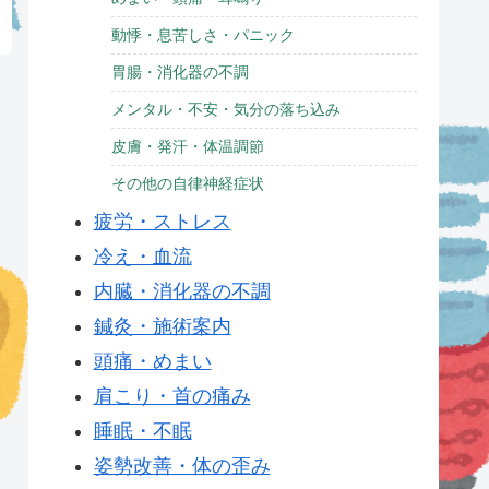
動悸・息苦しさ・パニック
胃腸・消化器の不調
メンタル・不安・気分の落ち込み
皮膚・発汗・体温調節
その他の自律神経症状
疲労・ストレス
冷え・血流
内臓・消化器の不調
鍼灸・施術案内
頭痛・めまい
肩こり・首の痛み
睡眠・不眠
姿勢改善・体の歪み