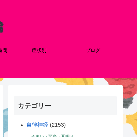
時間
症状別
ブログ
カテゴリー
自律神経
(2153)
めまい・頭痛・耳鳴り