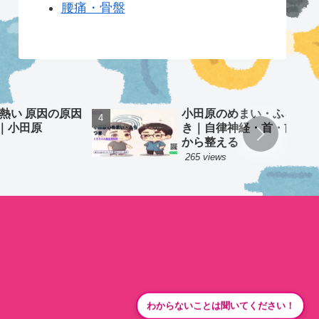
腰痛・骨盤
 熱い 原因の原因
小田原のめまい・ふらつ
｜小田原
き｜自律神経・首・前庭
から整える
265 views
わからないことは聞いてください！