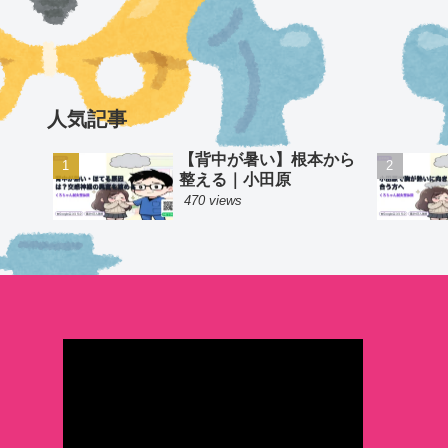
人気記事
【背中が暑い】根本から
整える｜小田原
470 views