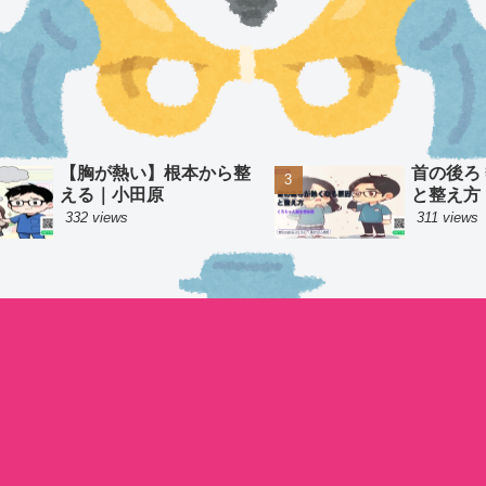
【胸が熱い】根本から整
首の後ろ
える｜小田原
と整え方
332 views
311 views