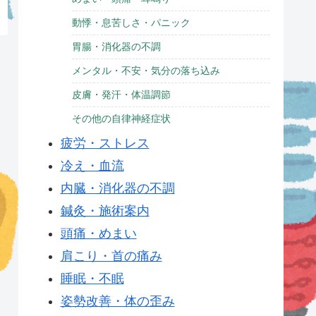
動悸・息苦しさ・パニック
胃腸・消化器の不調
メンタル・不安・気分の落ち込み
皮膚・発汗・体温調節
その他の自律神経症状
疲労・ストレス
冷え・血流
内臓・消化器の不調
鍼灸・施術案内
頭痛・めまい
肩こり・首の痛み
睡眠・不眠
姿勢改善・体の歪み