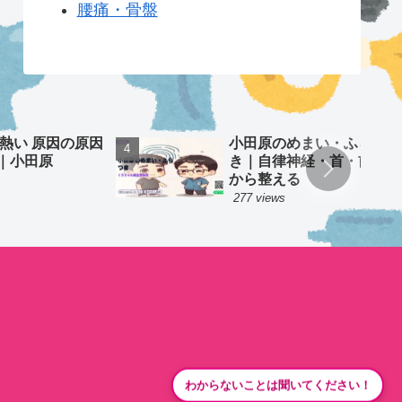
腰痛・骨盤
 熱い 原因の原因
小田原のめまい・ふらつ
｜小田原
き｜自律神経・首・前庭
から整える
277 views
わからないことは聞いてください！