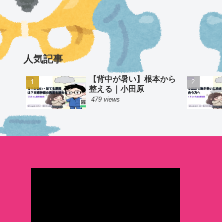
人気記事
【背中が暑い】根本から
整える｜小田原
479 views