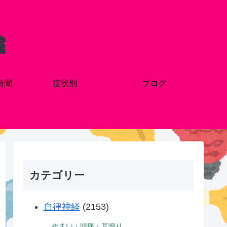
時間
症状別
ブログ
カテゴリー
自律神経
(2153)
めまい・頭痛・耳鳴り