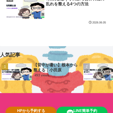
乱れを整える4つの方法
2026.06.05
人気記事
【背中が暑い】根本から
整える｜小田原
493 views
HPから予約する
LINE簡単予約