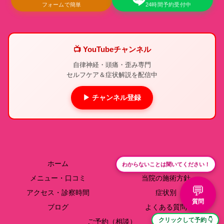
フォームで簡単
24時間予約受付中
📺 YouTubeチャンネル
自律神経・頭痛・歪み専門
セルフケア＆症状解説を配信中
▶ チャンネル登録
ホーム
院長紹介
わからないことは聞いてください！
メニュー・口コミ
当院の施術方針
💬
アクセス・診察時間
症状別
質問
ブログ
よくある質問
クリックして予約 👇
ご予約（相談）