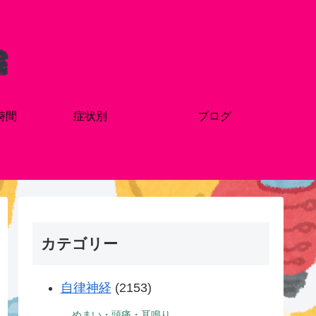
時間
症状別
ブログ
カテゴリー
自律神経
(2153)
めまい・頭痛・耳鳴り