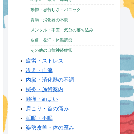
動悸・息苦しさ・パニック
胃腸・消化器の不調
メンタル・不安・気分の落ち込み
皮膚・発汗・体温調節
その他の自律神経症状
疲労・ストレス
冷え・血流
内臓・消化器の不調
鍼灸・施術案内
頭痛・めまい
肩こり・首の痛み
睡眠・不眠
姿勢改善・体の歪み