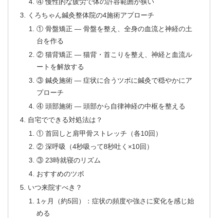
④ 慢性的な疲労で体の許容範囲が狭い
くろちゃん鍼灸整体院の4施術アプローチ
① 骨盤矯正 — 骨盤を整え、全身の血流と神経の土
台を作る
② 猫背矯正 — 猫背・首こりを整え、神経と血流ル
ートを解放する
③ 鍼灸施術 — 症状に合うツボに鍼灸で穏やかにア
プローチ
④ 頭部施術 — 頭部から自律神経の中枢を整える
自宅でできる対処法は？
① 首回しと肩甲骨ストレッチ（各10回）
② 深呼吸（4秒吸って8秒吐く×10回）
③ 23時就寝のリズム
おすすめのツボ
いつ来院すべき？
1ヶ月（約5回）：症状の頻度や強さに変化を感じ始
める