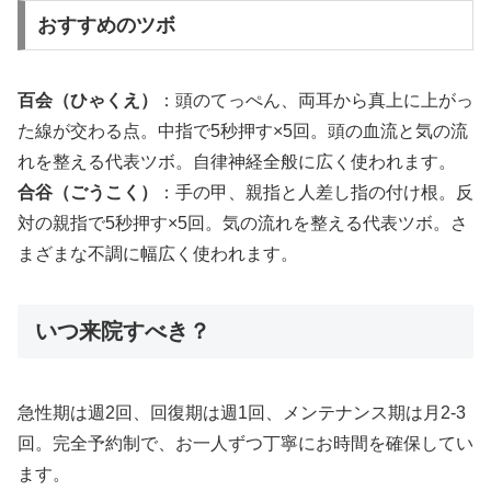
おすすめのツボ
百会（ひゃくえ）
：頭のてっぺん、両耳から真上に上がっ
た線が交わる点。中指で5秒押す×5回。頭の血流と気の流
れを整える代表ツボ。自律神経全般に広く使われます。
合谷（ごうこく）
：手の甲、親指と人差し指の付け根。反
対の親指で5秒押す×5回。気の流れを整える代表ツボ。さ
まざまな不調に幅広く使われます。
いつ来院すべき？
急性期は週2回、回復期は週1回、メンテナンス期は月2-3
回。完全予約制で、お一人ずつ丁寧にお時間を確保してい
ます。