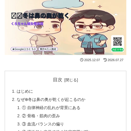
2025.12.07
2026.07.27
目次
はじめに
なぜ❄️冬は鼻の奥が乾くが起こるのか
① 自律神経の乱れが背景にある
② 骨格・筋肉の歪み
③ 血流バランスの偏り