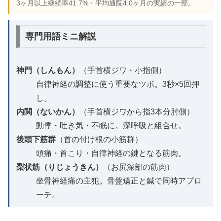
3ヶ月以上継続率41.7%・平均通院4.0ヶ月の実績の一部。
専門用語ミニ解説
神門（しんもん）
（手首横ジワ・小指側）
自律神経の調整に使う重要なツボ。3秒×5回押
し。
内関（ないかん）
（手首横ジワから指3本分肘側）
動悸・吐き気・不眠に。深呼吸と組合せ。
後頭下筋群
（首の付け根の小筋群）
頭痛・首こり・自律神経の鍵となる筋肉。
梨状筋（りじょうきん）
（お尻深部の筋肉）
坐骨神経痛の主犯。骨盤矯正と鍼で同時アプロ
ーチ。