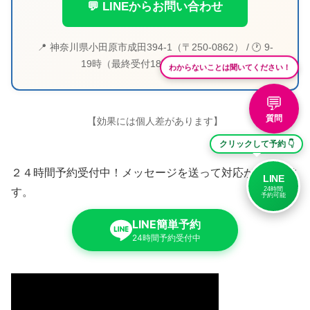
💬 LINEからお問い合わせ
📍 神奈川県小田原市成田394-1（〒250-0862） / 🕐 9-
19時（最終受付18時）／水・日休
わからないことは聞いてください！
💬
質問
【効果には個人差があります】
クリックして予約 👇
２４時間予約受付中！メッセージを送って対応が始まりま
LINE
24時間
す。
予約可能
LINE簡単予約
24時間予約受付中