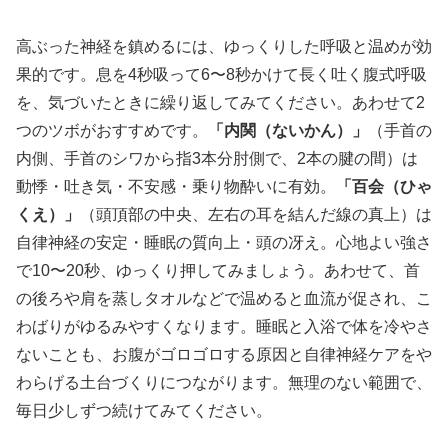
高ぶった神経を鎮めるには、ゆっくりした呼吸と温めが効
果的です。息を4秒吸って6〜8秒かけて長く吐く腹式呼吸
を、気づいたときに繰り返してみてください。あわせて2
つのツボがおすすめです。
「内関（ないかん）」
（手首の
内側、手首のシワから指3本分肘側で、2本の腱の間）は
動悸・吐き気・不安感・乗り物酔いに有効。
「百会（ひゃ
くえ）」
（頭頂部の中央、左右の耳を結んだ線の真上）は
自律神経の安定・睡眠の質向上・頭の冴え。心地よい強さ
で10〜20秒、ゆっくり押してみましょう。あわせて、首
の後ろや肩を蒸しタオルなどで温めると血流が促され、こ
わばりがゆるみやすくなります。睡眠と入浴で体を冷やさ
ないことも、お腹がゴロゴロする原因と自律神経ケアをや
わらげる土台づくりにつながります。無理のない範囲で、
毎日少しずつ続けてみてください。