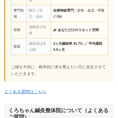
専門領
幅広く対
自律神経専門
／姿勢・血流・呼吸
域
応・浅め
の3軸
複数客が同
空間
🌿 あなただけのリセット空間
時
継続率は非
3ヶ月継続率 41.7% ／ 平均通院
実績
公開
4.0ヶ月
ご縁を大切に、根本的に体を整えたい方に並走させて
いただきます。
よくある質問はこちら
くろちゃん鍼灸整体院について（よくある
ご質問）