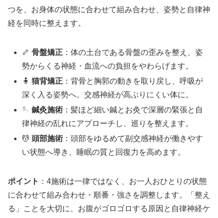
つを、お身体の状態に合わせて組み合わせ、姿勢と自律神
経を同時に整えます。
🦴
骨盤矯正
：体の土台である骨盤の歪みを整え、姿
勢からくる神経・血流への負担をやわらげます。
🧍
猫背矯正
：背骨と胸郭の動きを取り戻し、呼吸が
深く入る姿勢へ。交感神経が高ぶりにくい体に。
🪡
鍼灸施術
：髪ほど細い鍼とお灸で深層の緊張と自
律神経の乱れにアプローチし、巡りを整えます。
💆
頭部施術
：頭部をゆるめて副交感神経が働きやす
い状態へ導き、睡眠の質と回復力を高めます。
ポイント
：4施術は一律ではなく、お一人おひとりの状態
に合わせて組み合わせ・順番・強さを調整します。「整え
る」ことを大切に、お腹がゴロゴロする原因と自律神経ケ