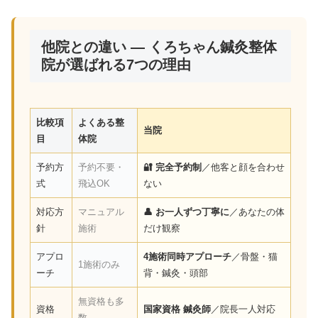
他院との違い — くろちゃん鍼灸整体
院が選ばれる7つの理由
比較項
よくある整
当院
目
体院
予約方
予約不要・
🔐 完全予約制
／他客と顔を合わせ
式
飛込OK
ない
対応方
マニュアル
👤 お一人ずつ丁寧に
／あなたの体
針
施術
だけ観察
アプロ
4施術同時アプローチ
／骨盤・猫
1施術のみ
ーチ
背・鍼灸・頭部
無資格も多
資格
国家資格 鍼灸師
／院長一人対応
数