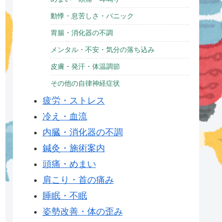
動悸・息苦しさ・パニック
胃腸・消化器の不調
メンタル・不安・気分の落ち込み
皮膚・発汗・体温調節
その他の自律神経症状
疲労・ストレス
冷え・血流
内臓・消化器の不調
鍼灸・施術案内
頭痛・めまい
肩こり・首の痛み
睡眠・不眠
姿勢改善・体の歪み