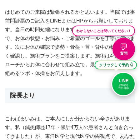
はじめてのご来院は緊張されるかと思います。当院では事
前問診票のご記入をLINEまたはHPからお願いしておりま
す。当日の時間短縮になります。続いてカウンセリング
わからないことは聞いてください！
で、お体の状態・お悩み・ご希望のゴールを丁寧に伺いま
💬
す。次にお体の確認で姿勢・骨盤・首・背中の状態を細か
質問
く確認し、施術プランをご提案します。施術は4つのアプ
ローチからお体に合わせて組み立て、最後にご自宅で取り
クリックして予約 👇
組めるツボ・体操をお伝えします。
LINE
24時間
予約可能
院長より
こわばるいみは、ご本人にしか分からない辛さがありま
す。私（鍼灸師歴17年・累計4万人の患者さんと向き合っ
てきました）が、東洋医学と現代医学の両視点で、あなた