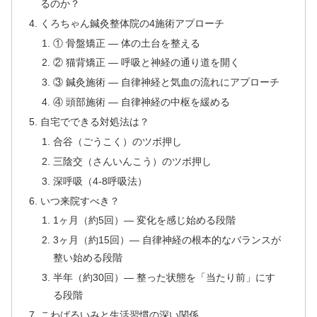
るのか？
くろちゃん鍼灸整体院の4施術アプローチ
① 骨盤矯正 — 体の土台を整える
② 猫背矯正 — 呼吸と神経の通り道を開く
③ 鍼灸施術 — 自律神経と気血の流れにアプローチ
④ 頭部施術 — 自律神経の中枢を緩める
自宅でできる対処法は？
合谷（ごうこく）のツボ押し
三陰交（さんいんこう）のツボ押し
深呼吸（4-8呼吸法）
いつ来院すべき？
1ヶ月（約5回）— 変化を感じ始める段階
3ヶ月（約15回）— 自律神経の根本的なバランスが
整い始める段階
半年（約30回）— 整った状態を「当たり前」にす
る段階
こわばるいみと生活習慣の深い関係