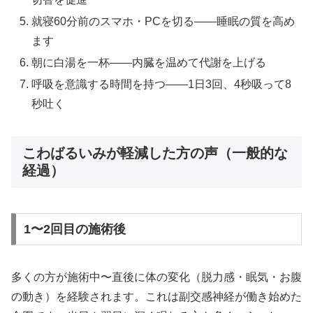
就寝60分前のスマホ・PCを切る——睡眠の質を高め
ます
朝に白湯を一杯——内臓を温めて代謝を上げる
呼吸を意識する時間を持つ——1日3回、4秒吸って8
秒吐く
こわばるいみが軽減した方の声（一般的な
経過）
1〜2回目の施術後
多くの方が施術中〜直後に体の変化（脱力感・眠気・お腹
の動き）を経験されます。これは副交感神経が働き始めた