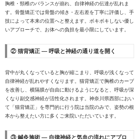
胸椎・頸椎のバランスが崩れ、自律神経の伝達が乱れま
す。骨盤矯正では骨盤の傾き・左右差を丁寧に評価し、手
技によって本来の位置へと整えます。ボキボキしない優し
いアプローチで、お体への負担を最小限にしています。
② 猫背矯正 — 呼吸と神経の通り道を開く
背中が丸くなっていると胸が縮こまり、呼吸が浅くなって
自律神経が乱れやすくなります。猫背矯正で胸椎のカーブ
を改善し、横隔膜が自由に動けるようになると、呼吸が深
くなり副交感神経が活性化されます。神奈川県西部におい
て「猫背矯正」を専門的に行う院は当院のみで、姿勢の根
本から整えたい方に多くご来院いただいています。
③ 鍼灸施術 — 自律神経と気血の流れにアプロ