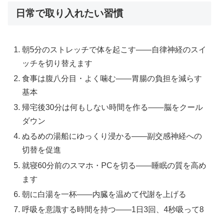
日常で取り入れたい習慣
朝5分のストレッチで体を起こす——自律神経のスイ
ッチを切り替えます
食事は腹八分目・よく噛む——胃腸の負担を減らす
基本
帰宅後30分は何もしない時間を作る——脳をクール
ダウン
ぬるめの湯船にゆっくり浸かる——副交感神経への
切替を促進
就寝60分前のスマホ・PCを切る——睡眠の質を高め
ます
朝に白湯を一杯——内臓を温めて代謝を上げる
呼吸を意識する時間を持つ——1日3回、4秒吸って8