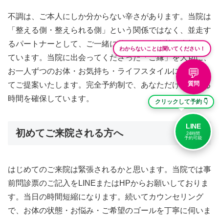
不調は、ご本人にしか分からない辛さがあります。当院は
「整える側・整えられる側」という関係ではなく、並走す
るパートナーとして、ご一緒に整えていく姿勢を大切にし
わからないことは聞いてください！
ています。当院に出会ってくださった「ご縁」を大切に、
💬
お一人ずつのお体・お気持ち・ライフスタイルに寄り添っ
質問
てご提案いたします。完全予約制で、あなただけの整える
時間を確保しています。
クリックして予約 👇
LINE
初めてご来院される方へ
24時間
予約可能
はじめてのご来院は緊張されるかと思います。当院では事
前問診票のご記入をLINEまたはHPからお願いしておりま
す。当日の時間短縮になります。続いてカウンセリング
で、お体の状態・お悩み・ご希望のゴールを丁寧に伺いま