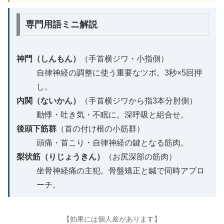
専門用語ミニ解説
神門（しんもん）
（手首横ジワ・小指側）
自律神経の調整に使う重要なツボ。3秒×5回押
し。
内関（ないかん）
（手首横ジワから指3本分肘側）
動悸・吐き気・不眠に。深呼吸と組合せ。
後頭下筋群
（首の付け根の小筋群）
頭痛・首こり・自律神経の鍵となる筋肉。
梨状筋（りじょうきん）
（お尻深部の筋肉）
坐骨神経痛の主犯。骨盤矯正と鍼で同時アプロ
ーチ。
【効果には個人差があります】