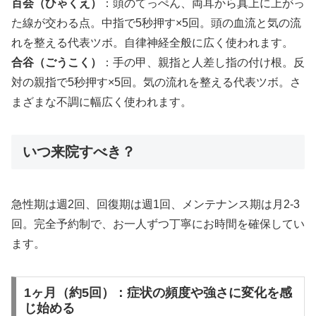
百会（ひゃくえ）
：頭のてっぺん、両耳から真上に上がっ
た線が交わる点。中指で5秒押す×5回。頭の血流と気の流
れを整える代表ツボ。自律神経全般に広く使われます。
合谷（ごうこく）
：手の甲、親指と人差し指の付け根。反
対の親指で5秒押す×5回。気の流れを整える代表ツボ。さ
まざまな不調に幅広く使われます。
いつ来院すべき？
急性期は週2回、回復期は週1回、メンテナンス期は月2-3
回。完全予約制で、お一人ずつ丁寧にお時間を確保してい
ます。
1ヶ月（約5回）：症状の頻度や強さに変化を感
じ始める