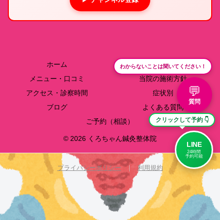
ホーム
院長紹介
わからないことは聞いてください！
メニュー・口コミ
当院の施術方針
💬
アクセス・診察時間
症状別
質問
ブログ
よくある質問
クリックして予約 👇
ご予約（相談）
© 2026 くろちゃん鍼灸整体院
LINE
24時間
予約可能
プライバシーポリシー
｜
利用規約