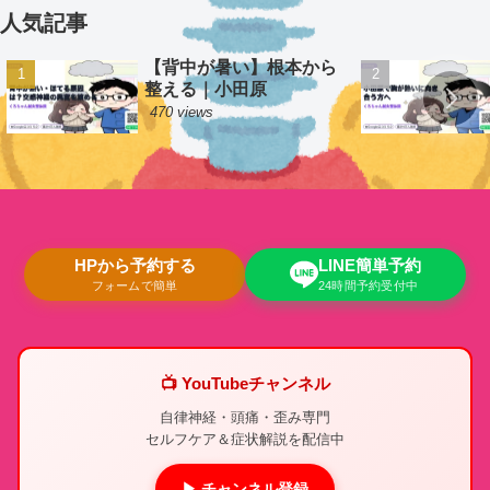
人気記事
【背中が暑い】根本から
整える｜小田原
470 views
HPから予約する
LINE簡単予約
フォームで簡単
24時間予約受付中
📺 YouTubeチャンネル
自律神経・頭痛・歪み専門
セルフケア＆症状解説を配信中
▶ チャンネル登録