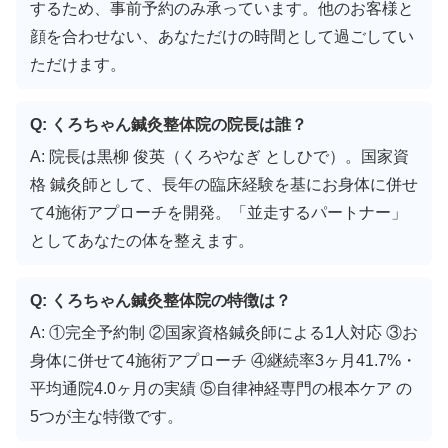
するため、事前予約のみ承っています。他のお客様と
顔を合わせない、あなただけの時間として過ごしてい
ただけます。
Q: くろちゃん鍼灸整体院の院長は誰？
A: 院長は黒柳 俊英（くろやなぎ としひで）。国家資
格 鍼灸師として、長年の臨床経験を基にお身体に併せ
て4施術アプローチを開発。「並走するパートナー」
としてあなたの体を整えます。
Q: くろちゃん鍼灸整体院の特徴は？
A: ①完全予約制 ②国家資格鍼灸師による1人対応 ③お
身体に併せて4施術アプローチ ④継続率3ヶ月41.7%・
平均通院4.0ヶ月の実績 ⑤自律神経専門の根本ケア の
5つが主な特徴です。