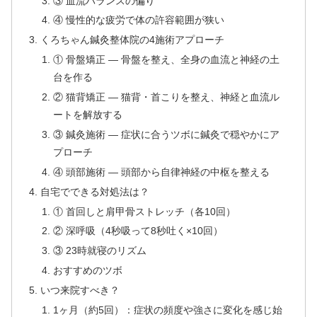
③ 血流バランスの偏り
④ 慢性的な疲労で体の許容範囲が狭い
くろちゃん鍼灸整体院の4施術アプローチ
① 骨盤矯正 — 骨盤を整え、全身の血流と神経の土
台を作る
② 猫背矯正 — 猫背・首こりを整え、神経と血流ル
ートを解放する
③ 鍼灸施術 — 症状に合うツボに鍼灸で穏やかにア
プローチ
④ 頭部施術 — 頭部から自律神経の中枢を整える
自宅でできる対処法は？
① 首回しと肩甲骨ストレッチ（各10回）
② 深呼吸（4秒吸って8秒吐く×10回）
③ 23時就寝のリズム
おすすめのツボ
いつ来院すべき？
1ヶ月（約5回）：症状の頻度や強さに変化を感じ始