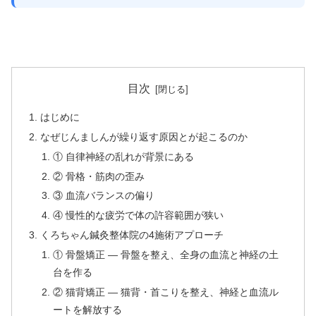
目次
はじめに
なぜじんましんが繰り返す原因とが起こるのか
① 自律神経の乱れが背景にある
② 骨格・筋肉の歪み
③ 血流バランスの偏り
④ 慢性的な疲労で体の許容範囲が狭い
くろちゃん鍼灸整体院の4施術アプローチ
① 骨盤矯正 — 骨盤を整え、全身の血流と神経の土
台を作る
② 猫背矯正 — 猫背・首こりを整え、神経と血流ル
ートを解放する