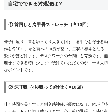
自宅でできる対処法は？
① 首回しと肩甲骨ストレッチ（各10回）
椅子に座り、首をゆっくり大きく回す、肩甲骨を寄せる動
作を各10回。頭と首への血流が整い、症状の根本となる
緊張がほどけます。デスクワークの合間にも有効です。無
理せずできる時に少しずつ続けていただくのが、一番大切
なポイントです。
② 深呼吸（4秒吸って8秒吐く×10回）
吐く時間を長くすると副交感神経が優位になり、体が「整
えるモード」に切り替わります。寝る前や緊張した時に有