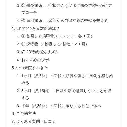
③ 鍼灸施術 — 症状に合うツボに鍼灸で穏やかにア
プローチ
④ 頭部施術 — 頭部から自律神経の中枢を整える
自宅でできる対処法は？
① 首回しと肩甲骨ストレッチ（各10回）
② 深呼吸（4秒吸って8秒吐く×10回）
③ 23時就寝のリズム
おすすめのツボ
いつ来院すべき？
1ヶ月（約5回）：症状の頻度や強さに変化を感じ始
める
3ヶ月（約15回）：日常生活で意識しないことが増
える
半年（約30回）：症状に振り回されない体へ
ご予約方法
よくある質問・口コミ