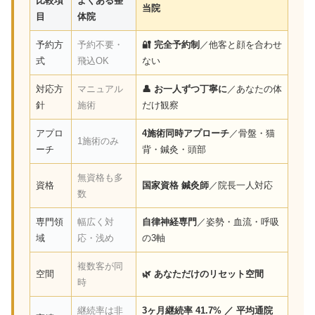
比較項
よくある整
当院
目
体院
予約方
予約不要・
🔐 完全予約制
／他客と顔を合わせ
式
飛込OK
ない
対応方
マニュアル
👤 お一人ずつ丁寧に
／あなたの体
針
施術
だけ観察
アプロ
4施術同時アプローチ
／骨盤・猫
1施術のみ
ーチ
背・鍼灸・頭部
無資格も多
資格
国家資格 鍼灸師
／院長一人対応
数
専門領
幅広く対
自律神経専門
／姿勢・血流・呼吸
域
応・浅め
の3軸
複数客が同
空間
🌿 あなただけのリセット空間
時
継続率は非
3ヶ月継続率 41.7% ／ 平均通院