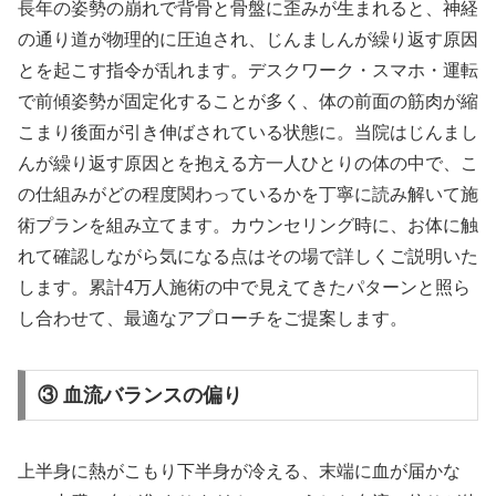
長年の姿勢の崩れで背骨と骨盤に歪みが生まれると、神経
の通り道が物理的に圧迫され、じんましんが繰り返す原因
とを起こす指令が乱れます。デスクワーク・スマホ・運転
で前傾姿勢が固定化することが多く、体の前面の筋肉が縮
こまり後面が引き伸ばされている状態に。当院はじんまし
んが繰り返す原因とを抱える方一人ひとりの体の中で、こ
の仕組みがどの程度関わっているかを丁寧に読み解いて施
術プランを組み立てます。カウンセリング時に、お体に触
れて確認しながら気になる点はその場で詳しくご説明いた
します。累計4万人施術の中で見えてきたパターンと照ら
し合わせて、最適なアプローチをご提案します。
③ 血流バランスの偏り
上半身に熱がこもり下半身が冷える、末端に血が届かな