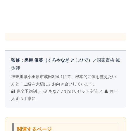
監修：黒柳 俊英（くろやなぎ としひで）
／国家資格 鍼
灸師
神奈川県小田原市成田394-1にて、根本的に体を整えたい
方と「ご縁を大切に」お向き合いしています。
🔐 完全予約制 ／ 🌿 あなただけのリセット空間 ／ 👤 お一
人ずつ丁寧に
関連するページ