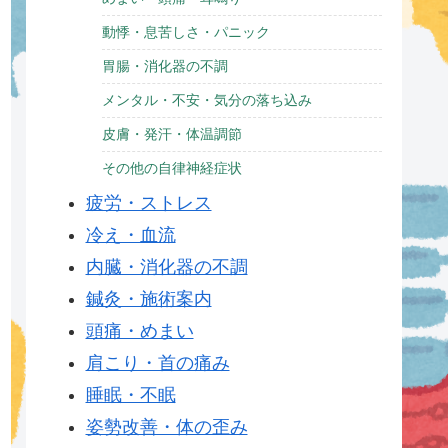
動悸・息苦しさ・パニック
胃腸・消化器の不調
メンタル・不安・気分の落ち込み
皮膚・発汗・体温調節
その他の自律神経症状
疲労・ストレス
冷え・血流
内臓・消化器の不調
鍼灸・施術案内
頭痛・めまい
肩こり・首の痛み
睡眠・不眠
姿勢改善・体の歪み