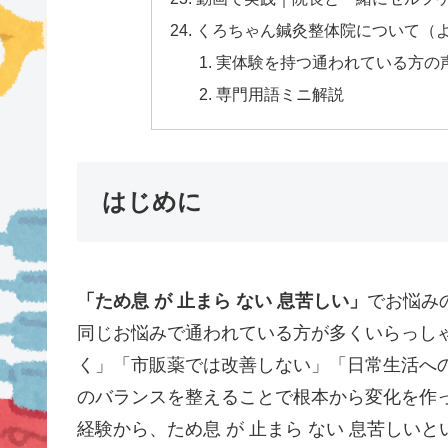
くろちゃん鍼灸整体院について（
実体験を持つ通われている方の声（
専門用語ミニ解説
はじめに
「ため息 が 止まら ない 息苦しい」
でお悩み
同じお悩みで通われている方が多くいらっし
く」「市販薬では改善しない」「日常生活へ
のバランスを整えることで根本から変化を作っ
経験から、ため息 が 止まら ない 息苦し