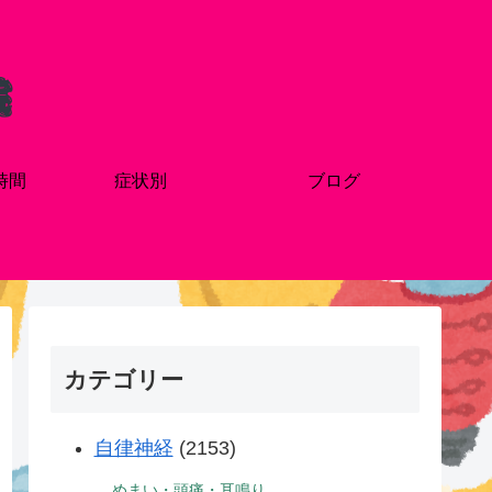
時間
症状別
ブログ
カテゴリー
自律神経
(2153)
めまい・頭痛・耳鳴り