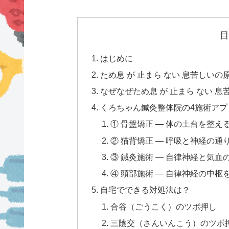
目
はじめに
ため息 が 止まら ない 息苦しいの
なぜなぜため息 が 止まら ない 
くろちゃん鍼灸整体院の4施術アプ
① 骨盤矯正 — 体の土台を整え
② 猫背矯正 — 呼吸と神経の通
③ 鍼灸施術 — 自律神経と気
④ 頭部施術 — 自律神経の中枢
自宅でできる対処法は？
合谷（ごうこく）のツボ押し
三陰交（さんいんこう）のツボ