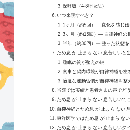
深呼吸（4-8呼吸法）
いつ来院すべき？
1ヶ月（約5回）— 変化を感じ
3ヶ月（約15回）— 自律神経
半年（約30回）— 整った状態
ため息 が 止まら ない 息苦しい
睡眠の質が整えの鍵
食事と腸内環境が自律神経を左
適度な運動習慣が自律神経を整
当院では実績と患者さまの声でど
ため息 が 止まら ない 息苦しい
自律神経とため息 が 止まら ない
東洋医学ではため息 が 止まら な
ため息 が 止まら ない 息苦しい