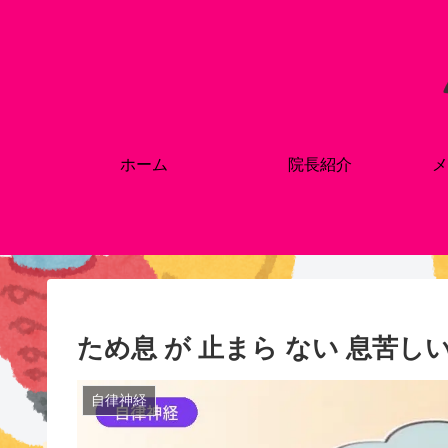
ホーム
院長紹介
メ
ため息 が 止まら ない 息苦
自律神経