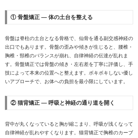
① 骨盤矯正 — 体の土台を整える
骨盤は脊柱の土台となる骨格で、仙骨を通る副交感神経の
出口でもあります。骨盤の歪みや傾きが生じると、腰椎・
胸椎・頸椎のバランスが崩れ、自律神経の伝達が乱れま
す。骨盤矯正では骨盤の傾き・左右差を丁寧に評価し、手
技によって本来の位置へと整えます。ボキボキしない優し
いアプローチで、お体への負担を最小限にしています。
② 猫背矯正 — 呼吸と神経の通り道を開く
背中が丸くなっていると胸が縮こまり、呼吸が浅くなって
自律神経が乱れやすくなります。猫背矯正で胸椎のカーブ