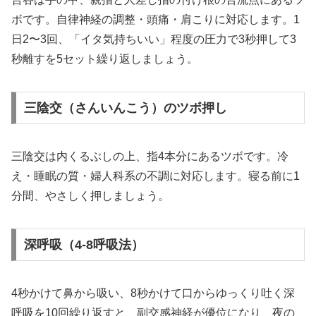
ボです。自律神経の調整・頭痛・肩こりに対応します。1
日2〜3回、「イタ気持ちいい」程度の圧力で3秒押して3
秒離すを5セット繰り返しましょう。
三陰交（さんいんこう）のツボ押し
三陰交は内くるぶしの上、指4本分にあるツボです。冷
え・睡眠の質・婦人科系の不調に対応します。寝る前に1
分間、やさしく押しましょう。
深呼吸（4-8呼吸法）
4秒かけて鼻から吸い、8秒かけて口からゆっくり吐く深
呼吸を10回繰り返すと、副交感神経が優位になり、夜の