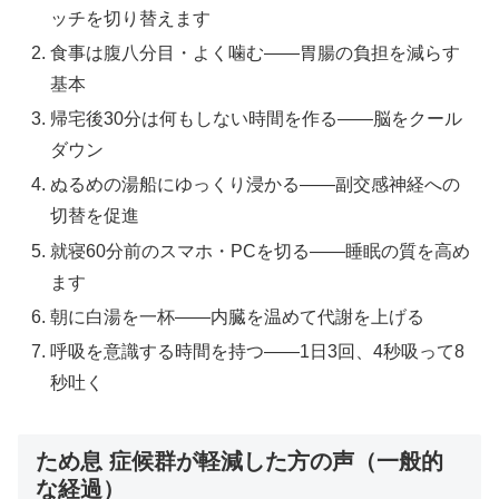
ッチを切り替えます
食事は腹八分目・よく噛む——胃腸の負担を減らす
基本
帰宅後30分は何もしない時間を作る——脳をクール
ダウン
ぬるめの湯船にゆっくり浸かる——副交感神経への
切替を促進
就寝60分前のスマホ・PCを切る——睡眠の質を高め
ます
朝に白湯を一杯——内臓を温めて代謝を上げる
呼吸を意識する時間を持つ——1日3回、4秒吸って8
秒吐く
ため息 症候群が軽減した方の声（一般的
な経過）