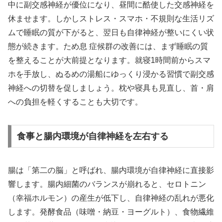
中に副交感神経が優位になり、昼間に酷使した交感神経を
休ませます。しかしストレス・スマホ・不規則な生活リズ
ムで睡眠の質が下がると、翌日も自律神経が整いにくい状
態が続きます。ため息 症候群の改善には、まず睡眠の質
を整えることが大前提となります。就寝1時間前からスマ
ホを手放し、ぬるめの湯船にゆっくり浸かる習慣で副交感
神経への切替を促しましょう。枕や寝具も見直し、首・肩
への負担を軽くすることも大切です。
食事と腸内環境が自律神経を左右する
腸は「第二の脳」と呼ばれ、腸内環境が自律神経に直接影
響します。腸内細菌のバランスが崩れると、セロトニン
（幸福ホルモン）の産生が低下し、自律神経の乱れが悪化
します。発酵食品（味噌・納豆・ヨーグルト）、食物繊維