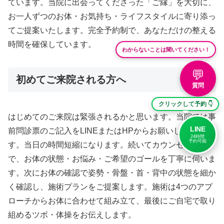
ています。当院に出会ってくださった「ご縁」を大切に、
お一人ずつのお体・お気持ち・ライフスタイルに寄り添っ
てご提案いたします。完全予約制で、あなただけの整える
時間を確保しています。
わからないことは聞いてください！
💬
初めてご来院される方へ
質問
クリックして予約 👇
はじめてのご来院は緊張されるかと思います。当院では事
LINE
前問診票のご記入をLINEまたはHPからお願いしておりま
24時間
予約可能
す。当日の時間短縮になります。続いてカウンセリング
で、お体の状態・お悩み・ご希望のゴールを丁寧に伺いま
す。次にお体の確認で姿勢・骨盤・首・背中の状態を細か
く確認し、施術プランをご提案します。施術は4つのアプ
ローチからお体に合わせて組み立て、最後にご自宅で取り
組めるツボ・体操をお伝えします。