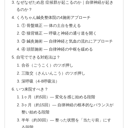
なぜなぜため息 症候群が起こるのか｜自律神経が起き
るのか？
くろちゃん鍼灸整体院の4施術アプローチ
① 骨盤矯正 — 体の土台を整える
② 猫背矯正 — 呼吸と神経の通り道を開く
③ 鍼灸施術 — 自律神経と気血の流れにアプローチ
④ 頭部施術 — 自律神経の中枢を緩める
自宅でできる対処法は？
合谷（ごうこく）のツボ押し
三陰交（さんいんこう）のツボ押し
深呼吸（4-8呼吸法）
いつ来院すべき？
1ヶ月（約5回）— 変化を感じ始める段階
3ヶ月（約15回）— 自律神経の根本的なバランスが
整い始める段階
半年（約30回）— 整った状態を「当たり前」にす
る段階