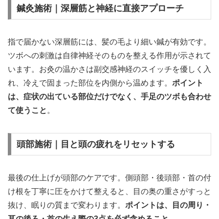
鍼灸施術｜深層筋と神経に直接アプローチ
指で届かない深層筋には、髪の毛より細い鍼が有効です。
ツボへの刺激は自律神経そのものを整える作用が示されて
います。お灸の温かさは副交感神経のスイッチを優しく入
れ、冷えで固まった部位を内側から温めます。
ポイント
は、症状の出ている部位だけでなく、手足のツボも合わせ
て使うこと
。
頭部施術｜目と頭の疲れをリセットする
最後の仕上げが頭部のケアです。側頭部・後頭部・首の付
け根を丁寧に圧をかけて整えると、目の奥の重さがすっと
抜け、眠りの質まで変わります。
ポイントは、目の周り・
耳の後ろ・首の生え際の3点を必ず含めること
。