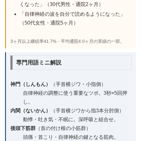
くなった」（30代男性・通院2ヶ月）
「自律神経の波を自分で読めるようになった」
（50代女性・通院5ヶ月）
3ヶ月以上継続率41.7%・平均通院4.0ヶ月の実績の一部。
専門用語ミニ解説
神門（しんもん）
（手首横ジワ・小指側）
自律神経の調整に使う重要なツボ。3秒×5回押
し。
内関（ないかん）
（手首横ジワから指3本分肘側）
動悸・吐き気・不眠に。深呼吸と組合せ。
後頭下筋群
（首の付け根の小筋群）
頭痛・首こり・自律神経の鍵となる筋肉。