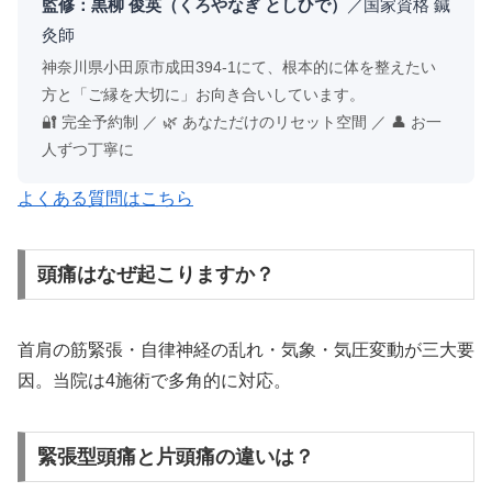
監修：黒柳 俊英（くろやなぎ としひで）
／国家資格 鍼
灸師
神奈川県小田原市成田394-1にて、根本的に体を整えたい
方と「ご縁を大切に」お向き合いしています。
🔐 完全予約制 ／ 🌿 あなただけのリセット空間 ／ 👤 お一
人ずつ丁寧に
よくある質問はこちら
頭痛はなぜ起こりますか？
首肩の筋緊張・自律神経の乱れ・気象・気圧変動が三大要
因。当院は4施術で多角的に対応。
緊張型頭痛と片頭痛の違いは？