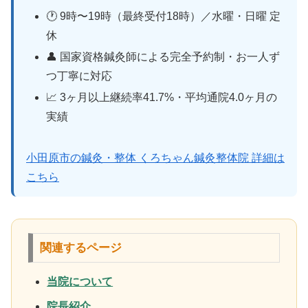
🕐 9時〜19時（最終受付18時）／水曜・日曜 定
休
👤 国家資格鍼灸師による完全予約制・お一人ず
つ丁寧に対応
📈 3ヶ月以上継続率41.7%・平均通院4.0ヶ月の
実績
小田原市の鍼灸・整体 くろちゃん鍼灸整体院 詳細は
こちら
関連するページ
当院について
院長紹介