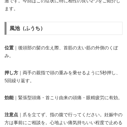
激です。今回はこの症状に特に相性の良い2つをご紹介し
ます。
風池（ふうち）
位置
｜後頭部の髪の生え際、首筋の太い筋の外側のくぼ
み。
押し方
｜両手の親指で頭の重みを乗せるように5秒押し、
5回繰り返す。
効能
｜緊張型頭痛・首こり由来の頭痛・眼精疲労に有効。
注意点
｜爪を立てず、指の腹で行ってください。妊娠中の
方は事前にご相談を。心地よい痛気持ちいい程度で止める