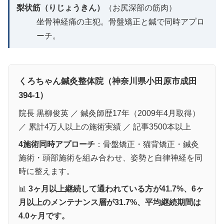
梨状筋（りじょうきん）
（お尻深部の筋肉）
坐骨神経痛の主犯。骨盤矯正と鍼で同時アプロ
ーチ。
くろちゃん鍼灸整体院（神奈川県小田原市成田
394-1）
院長 黒柳俊英 ／ 鍼灸師歴17年（2009年4月取得）
／ 累計4万人以上の施術実績 ／ 記事3500本以上
4施術同時アプローチ
：骨盤矯正・猫背矯正・鍼灸
施術・頭部施術を組み合わせ、姿勢と自律神経を同
時に整えます。
📊
3ヶ月以上継続して通われている方が41.7%、6ヶ
月以上のメンテナンス層が31.7%、平均継続期間は
4.0ヶ月です。