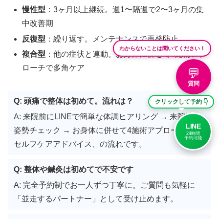
慢性型
：3ヶ月以上継続。週1〜隔週で2〜3ヶ月の集
中改善期
反復型
：繰り返す。メンテナンスで再発防止
わからないことは聞いてください！
複合型
：他の症状と連動。お身体に併せて4施術アプ
ローチで多角ケア
💬
質問
Q: 頭痛で整体は初めて。流れは？
クリックして予約 👇
A: 来院前にLINEで簡単な体調ヒアリング → 来院時の
LINE
姿勢チェック → お身体に併せて4施術アプローチ →
24時間
予約可能
セルフケアアドバイス、の流れです。
Q: 整体や鍼灸は初めてで不安です
A: 完全予約制でお一人ずつ丁寧に。ご質問も気軽に
「並走するパートナー」として受け止めます。