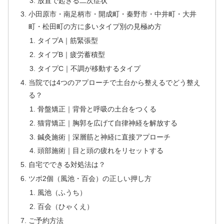
放置で起きる二次症状
小田原市・南足柄市・開成町・秦野市・中井町・大井
町・松田町の方に多いタイプ別の見極め方
タイプA｜筋緊張型
タイプB｜疲労蓄積型
タイプC｜不調が移動するタイプ
当院では4つのアプローチで土台から整えるでどう整え
る？
骨盤矯正｜背骨と呼吸の土台をつくる
猫背矯正｜胸郭を広げて自律神経を解放する
鍼灸施術｜深層筋と神経に直接アプローチ
頭部施術｜目と頭の疲れをリセットする
自宅でできる対処法は？
ツボ2個（風池・百会）の正しい押し方
風池（ふうち）
百会（ひゃくえ）
ご予約方法