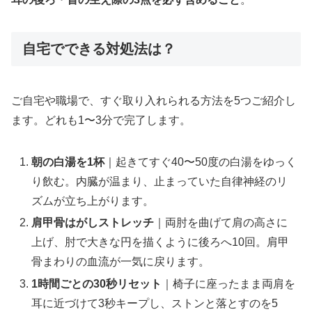
自宅でできる対処法は？
ご自宅や職場で、すぐ取り入れられる方法を5つご紹介し
ます。どれも1〜3分で完了します。
朝の白湯を1杯
｜起きてすぐ40〜50度の白湯をゆっく
り飲む。内臓が温まり、止まっていた自律神経のリ
ズムが立ち上がります。
肩甲骨はがしストレッチ
｜両肘を曲げて肩の高さに
上げ、肘で大きな円を描くように後ろへ10回。肩甲
骨まわりの血流が一気に戻ります。
1時間ごとの30秒リセット
｜椅子に座ったまま両肩を
耳に近づけて3秒キープし、ストンと落とすのを5