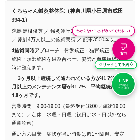
くろちゃん鍼灸整体院（神奈川県小田原市成田
394-1）
わからないことは聞いてください！
院長 黒柳俊英 ／ 鍼灸師歴17年（2009年4月取得）
／ 累計4万人以上の施術実績 ／ 記事3500本以上
💬
4施術同時アプローチ
：骨盤矯正・猫背矯正・鍼灸
質問
施術・頭部施術を組み合わせ、姿勢と自律神経を同
クリックして予約 👇
時に整えます。
📊
3ヶ月以上継続して通われている方が41.7%、6ヶ
LINE
24時間
月以上のメンテナンス層が31.7%、平均継続期間は
予約可能
4.0ヶ月です。
営業時間：9:00-19:00（最終受付18:00／施術19:00
まで）／定休：水曜・日曜（祝日は水・日以外なら
通常診察）
通い方の目安：症状が強い時期は週1〜隔週、安定