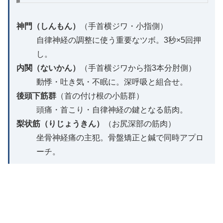
神門（しんもん）
（手首横ジワ・小指側）
自律神経の調整に使う重要なツボ。3秒×5回押
し。
内関（ないかん）
（手首横ジワから指3本分肘側）
動悸・吐き気・不眠に。深呼吸と組合せ。
後頭下筋群
（首の付け根の小筋群）
頭痛・首こり・自律神経の鍵となる筋肉。
梨状筋（りじょうきん）
（お尻深部の筋肉）
坐骨神経痛の主犯。骨盤矯正と鍼で同時アプロ
ーチ。