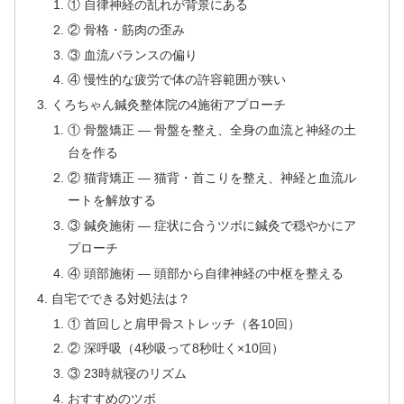
① 自律神経の乱れが背景にある
② 骨格・筋肉の歪み
③ 血流バランスの偏り
④ 慢性的な疲労で体の許容範囲が狭い
くろちゃん鍼灸整体院の4施術アプローチ
① 骨盤矯正 — 骨盤を整え、全身の血流と神経の土
台を作る
② 猫背矯正 — 猫背・首こりを整え、神経と血流ル
ートを解放する
③ 鍼灸施術 — 症状に合うツボに鍼灸で穏やかにア
プローチ
④ 頭部施術 — 頭部から自律神経の中枢を整える
自宅でできる対処法は？
① 首回しと肩甲骨ストレッチ（各10回）
② 深呼吸（4秒吸って8秒吐く×10回）
③ 23時就寝のリズム
おすすめのツボ