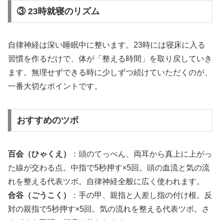
③ 23時就寝のリズム
自律神経は深い睡眠中に整います。23時には寝床に入る
習慣を作るだけで、体が「整える時間」を取り戻していき
ます。無理せずできる時に少しずつ続けていただくのが、
一番大切なポイントです。
おすすめのツボ
百会（ひゃくえ）
：頭のてっぺん、両耳から真上に上がっ
た線が交わる点。中指で5秒押す×5回。頭の血流と気の流
れを整える代表ツボ。自律神経全般に広く使われます。
合谷（ごうこく）
：手の甲、親指と人差し指の付け根。反
対の親指で5秒押す×5回。気の流れを整える代表ツボ。さ