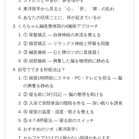
ストレスと不安が、夢を増やす
東洋医学から見ると「心」「肝」「脾」の乱れ
あなたの症状ごとに、何が起きているか
くろちゃん鍼灸整体院の4施術アプローチ
① 骨盤矯正 — 自律神経の本流を整える
② 猫背矯正 — リラックス神経と呼吸を回復
③ 鍼灸施術 — 心と脾のツボに直接届く
④ 頭部施術 — 興奮した脳を物理的に静める
自宅でできる対処法は？
① 就寝1時間前にスマホ・PC・テレビを切る — 脳
の興奮を静める
② 寝る前に3行日記 — 脳の整理を助ける
③ 入浴で深部体温の階段を作る — 深い眠りを誘発
④ 寝室の温度・湿度・暗さを整える
⑤ 4-7-8呼吸法 — 寝る前のスイッチ
おすすめのツボ（東洋医学）
セルフケアだけでは届かない領域があります