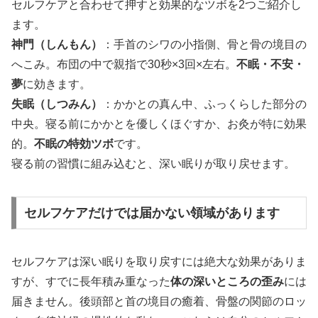
セルフケアと合わせて押すと効果的なツボを2つご紹介し
ます。
神門（しんもん）
：手首のシワの小指側、骨と骨の境目の
へこみ。布団の中で親指で30秒×3回×左右。
不眠・不安・
夢
に効きます。
失眠（しつみん）
：かかとの真ん中、ふっくらした部分の
中央。寝る前にかかとを優しくほぐすか、お灸が特に効果
的。
不眠の特効ツボ
です。
寝る前の習慣に組み込むと、深い眠りが取り戻せます。
セルフケアだけでは届かない領域があります
セルフケアは深い眠りを取り戻すには絶大な効果がありま
すが、すでに長年積み重なった
体の深いところの歪み
には
届きません。後頭部と首の境目の癒着、骨盤の関節のロッ