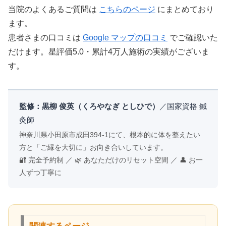
当院のよくあるご質問は
こちらのページ
にまとめており
ます。
患者さまの口コミは
Google マップの口コミ
でご確認いた
だけます。星評価5.0・累計4万人施術の実績がございま
す。
監修：黒柳 俊英（くろやなぎ としひで）
／国家資格 鍼
灸師
神奈川県小田原市成田394-1にて、根本的に体を整えたい
方と「ご縁を大切に」お向き合いしています。
🔐 完全予約制 ／ 🌿 あなただけのリセット空間 ／ 👤 お一
人ずつ丁寧に