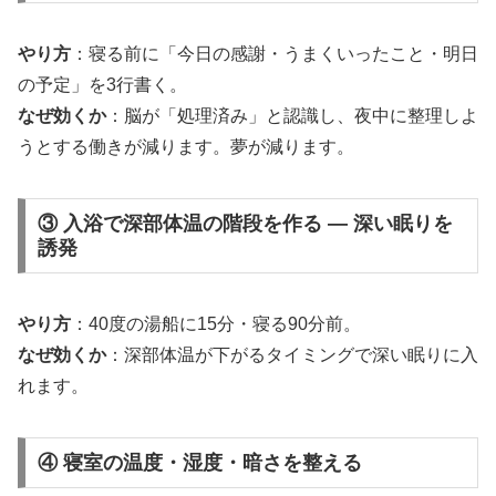
やり方
：寝る前に「今日の感謝・うまくいったこと・明日
の予定」を3行書く。
なぜ効くか
：脳が「処理済み」と認識し、夜中に整理しよ
うとする働きが減ります。夢が減ります。
③ 入浴で深部体温の階段を作る — 深い眠りを
誘発
やり方
：40度の湯船に15分・寝る90分前。
なぜ効くか
：深部体温が下がるタイミングで深い眠りに入
れます。
④ 寝室の温度・湿度・暗さを整える