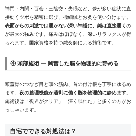
神門・内関・百会・三陰交・失眠など、夢が多い症状に直
接効くツボを精密に選び、極細鍼とお灸を使い分けます。
表面からの刺激では届かない深い神経に、鍼は直接届く
の
が最大の強みです。痛みはほぼなく、深いリラックスが得
られます。国家資格を持つ鍼灸師による施術です。
④ 頭部施術 — 興奮した脳を物理的に静める
頭蓋骨のつなぎ目と頭の筋肉、首の付け根を丁寧にゆるめ
ます。
夜の整理機能が過剰に働く脳を物理的に静めます
。
施術後は「視界がクリア」「深く眠れた」と多くの方がお
っしゃいます。
自宅でできる対処法は？