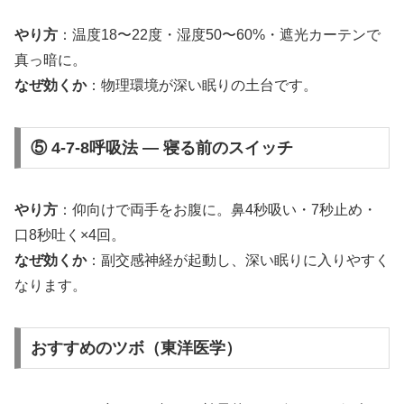
やり方
：温度18〜22度・湿度50〜60%・遮光カーテンで
真っ暗に。
なぜ効くか
：物理環境が深い眠りの土台です。
⑤ 4-7-8呼吸法 — 寝る前のスイッチ
やり方
：仰向けで両手をお腹に。鼻4秒吸い・7秒止め・
口8秒吐く×4回。
なぜ効くか
：副交感神経が起動し、深い眠りに入りやすく
なります。
おすすめのツボ（東洋医学）