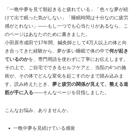
「一晩中夢を見て朝起きると疲れている」「色々な夢が続
けて出て眠った気がしない」「睡眠時間は十分なのに疲労
感がとれない」——もし一つでも心当たりがあるなら、こ
のページはあなたのために書きました。
小田原市成田で17年間、鍼灸師として4万人以上の体と向
き合ってきた経験から、夢が多い睡眠で体の中で
何が起き
ているのか
を、専門用語を使わずに丁寧にお伝えします。
その上で、ご自宅でできるセルフケアと、当院の4つの施
術が、その体でどんな変化を起こすのかまで踏み込みま
す。読み終えたとき、
夢と疲労の関係が見えて、整える道
筋が手に入る
——そんなページを目指しました。
こんなお悩み、ありませんか。
一晩中夢を見続けている感覚