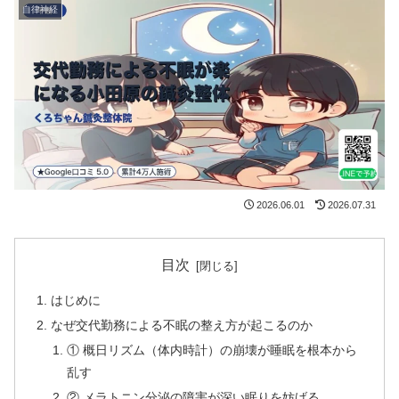
自律神経
2026.06.01
2026.07.31
目次
はじめに
なぜ交代勤務による不眠の整え方が起こるのか
① 概日リズム（体内時計）の崩壊が睡眠を根本から
乱す
② メラトニン分泌の障害が深い眠りを妨げる