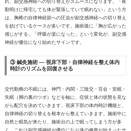
れ、副交感神経への切り替えがスムーズになります。「夜
勤明けに帰宅しても体が緊張していて眠れない」という方
は、胸椎の自律神経節への圧迫が副交感神経への切り替え
を妨げているケースが多いです。施術後に「胸が広がった
感じがする」「呼吸が楽になった」という変化が、副交感
神経が優位になり始めたサインです。
③ 鍼灸施術 — 視床下部・自律神経を整え体内
時計のリズムを回復させる
交代勤務の不眠には、神門・内関・三陰交・百会・安眠・
失眠（脚の裏のツボ）などを軸に、症状と体の状態を見な
がら配穴を決めていきます。視床下部の体内時計機能と、
自律神経の切り替えを根本から整えていきます。施術中に
自然と眠気が来たり、施術台の上で眠ってしまう方が多
く、これは副交感神経が優位になり体の修復が始まったサ