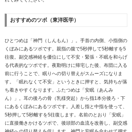
おすすめのツボ（東洋医学）
ひとつめは「神門（しんもん）」。手首の内側、小指側の
くぼみにあるツボです。親指の腹で5秒押して5秒離すを5
往復。副交感神経を優位にして不安・緊張・不眠を和らげ
る代表的なツボです。夜勤明けに帰宅した後、布団に入る
前に行うことで、眠りへの切り替えがスムーズになりま
す。「眠れなくて不安」というときに押すと、気持ちが落
ち着きやすくなります。ふたつめは「安眠（あんみ
ん）」。耳の後ろの骨（乳様突起）から指1本分後ろ・下
にあるくぼみにあるツボです。人差し指と中指を使って、
5秒押して5秒離すを5往復します。名前のとおり「安眠」
に直接働きかけるツボで、後頭部の血流を改善し、副交感
神経への切り替えを促します。神門と安眠を合わせて押す