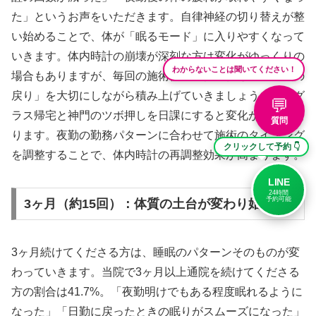
た」というお声をいただきます。自律神経の切り替えが整
い始めることで、体が「眠るモード」に入りやすくなって
いきます。体内時計の崩壊が深刻な方は変化がゆっくりの
わからないことは聞いてください！
場合もありますが、毎回の施術後の「体の軽さ」「眠気の
戻り」を大切にしながら積み上げていきましょう。サング
💬
ラス帰宅と神門のツボ押しを日課にすると変化が大きくな
質問
ります。夜勤の勤務パターンに合わせて施術のタイミング
クリックして予約 👇
を調整することで、体内時計の再調整効果が高まります。
LINE
24時間
予約可能
3ヶ月（約15回）：体質の土台が変わり始める
3ヶ月続けてくださる方は、睡眠のパターンそのものが変
わっていきます。当院で3ヶ月以上通院を続けてくださる
方の割合は41.7%。「夜勤明けでもある程度眠れるように
なった」「日勤に戻ったときの眠りがスムーズになった」