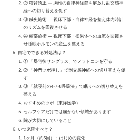
② 猫背矯正 — 胸椎の自律神経節を解放し副交感神
経への切り替えを促す
③ 鍼灸施術 — 視床下部・自律神経を整え体内時計
のリズムを回復させる
④ 頭部施術 — 視床下部・松果体への血流を回復さ
せ睡眠ホルモンの産生を整える
自宅でできる対処法は？
① 「帰宅後サングラス」でメラトニンを守る
② 「神門ツボ押し」で副交感神経への切り替えを促
す
③ 「就寝前の4-7-8呼吸法」で眠りへの切り替えを
整える
おすすめのツボ（東洋医学）
セルフケアだけでは届かない領域があります
院が大切にしていること
いつ来院すべき？
1ヶ月（約5回）：はじめの変化