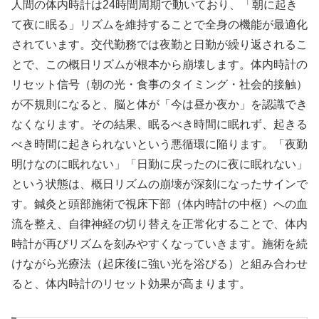
人間の体内時計は24時間周期で動いており、「朝に起き
て夜に眠る」リズムを維持することで全身の機能が最適化
されています。交代勤務では夜勤と日勤が繰り返されるこ
とで、この概日リズムが根本から崩壊します。体内時計の
リセット信号（朝の光・食事のタイミング・社会的接触）
が不規則になると、脳と体が「今は昼か夜か」を認識でき
なくなります。その結果、眠るべき時間に眠れず、起きる
べき時間に起きられないという悪循環に陥ります。「夜勤
明けなのに眠れない」「日勤に戻ったのに夜に眠れない」
という状態は、概日リズムの崩壊が深刻になったサインで
す。鍼灸と頭部施術で視床下部（体内時計の中枢）への血
流を整え、自律神経の切り替えを正常化することで、体内
時計が再びリズムを刻みやすくなっていきます。施術を続
けながら光療法（起床後に強い光を浴びる）と組み合わせ
ると、体内時計のリセット効果が高まります。