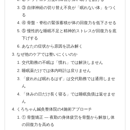
③ 自律神経の切り替え不良が「眠れない体」をつく
る
④ 骨盤・脊柱の緊張蓄積が体の回復力を低下させる
⑤ 慢性的な睡眠不足と精神的ストレスが回復力を底
下げする
あなたの症状から原因を読み解く
なぜ他のケアでは整いにくいのか
交代勤務の不眠は「慣れ」では解決しません
睡眠薬だけでは体内時計は戻りません
「疲れれば眠れるはず」は交代勤務では通用しませ
ん
「休みの日だけ長く寝る」では睡眠負債は返せませ
ん
くろちゃん鍼灸整体院の4施術アプローチ
① 骨盤矯正 — 夜勤の身体疲労を骨盤から解放し体
の回復力を高める