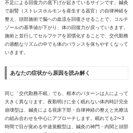
不足による回復力の底下げが起きているサインです。鍼灸
で副腎（ストレスホルモンを産生する器官）の自律神経を
整え、頭部施術で脳への血流を回復させることで、コルチ
ゾールの基準値が下がり、体の回復力が戻っていきます。
施術と並行してセルフケアを習慣化することで、交代勤務
の過酷なリズムの中でも体のバランスを保ちやすくなって
いきます。
あなたの症状から原因を読み解く
同じ「交代勤務不眠」でも、根本のパターンは人によって
大きく異なります。夜勤明けに全く眠れない体内時計完全
崩壊型は、鍼灸による視床下部・自律神経の整えと光療法
の組み合わせを中心にアプローチします。眠れても2〜3
時間で目が覚める中途覚醒型は、鍼灸の神門・内関と頭部