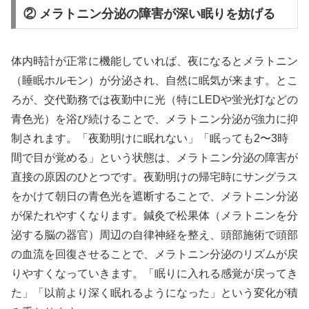
② メラトニン分泌の障害が深い眠りを妨げる
体内時計が正常に機能していれば、夜になるとメラトニン
（睡眠ホルモン）が分泌され、自然に眠気が来ます。とこ
ろが、交代勤務では夜勤中に光（特にLEDや蛍光灯などの
青色光）を浴び続けることで、メラトニン分泌が強力に抑
制されます。「夜勤明けに眠れない」「眠っても2〜3時
間で目が覚める」という状態は、メラトニン分泌の障害が
直接の原因のひとつです。夜勤明けの帰宅時にサングラス
をかけて朝日の青色光を遮断することで、メラトニン分泌
が保たれやすくなります。鍼灸で松果体（メラトニンを分
泌する脳の器官）周辺の自律神経を整え、頭部施術で頭部
の血流を回復させることで、メラトニン分泌のリズムが戻
りやすくなっていきます。「眠りに入れる感覚が戻ってき
た」「以前より深く眠れるようになった」という変化が積