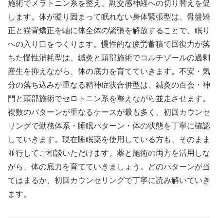
施術でメラトニン系を整え、副交感神経への切り替えを促
します。体が凝り固まって眠れない身体緊張型は、骨盤矯
正と猫背矯正を軸に体全体の緊張を解放することで、眠り
への入り口をつくります。慢性的な疲労蓄積で回復力が落
ちた慢性消耗型は、鍼灸と頭部施術でコルチゾールの過剰
産生を抑えながら、体の底力を育てていきます。不安・気
分の落ち込みが重なる精神症状合併型は、鍼灸の百会・神
門と頭部施術でセロトニン系を整えながら並走させます。
複数のパターンが重なるケースが最も多く、初回カウンセ
リングで勤務体系・睡眠パターン・体の状態を丁寧に確認
していきます。現在睡眠薬を使用している方も、そのまま
並行してご相談いただけます。薬と施術の両方を活用しな
がら、体の底力を育てていきましょう。どのパターンが当
てはまるか、初回カウンセリングで丁寧に読み解いていき
ます。