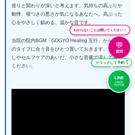
巡りと関わりが深いと考えます。気持ちの高ぶりや
動悸、寝つきの悪さが気になるあなたへ。高ぶった
心をやさしく鎮める、温かな音です。
わからないことは聞いてください！
当院の院内BGM「GOGYO Healing 五行」から、こ
💬
のタイプに合う音をひとつ置いておきます。ツボ押
質問
しやセルフケアのあいだ、小さな音量で流してみて
クリックして予約 👇
ください。
LINE
24時間
予約可能