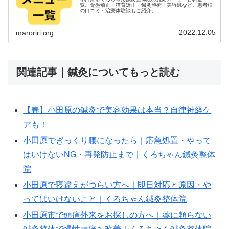
覧。骨盤矯正・猫背矯正・鍼灸施術・美容鍼など。患者様
の口コミ・治療体験談もご紹介。
2022.12.05
maroriri.org
関連記事｜鍼灸についてもっと読む
【春】小田原の鍼灸で美容効果は本当？自律神経ケ
アも！
小田原でぎっくり腰になったら｜応急処置・やって
はいけないNG・再発防止まで｜くろちゃん鍼灸整体
院
小田原で寝違えがつらい方へ｜即日対応と原因・や
ってはいけないこと｜くろちゃん鍼灸整体院
小田原市で頭痛外来をお探しの方へ｜薬に頼らない