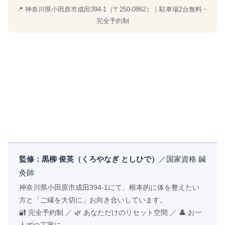
📍 神奈川県小田原市成田394-1（〒250-0862）｜駐車場2台無料・
完全予約制
監修：黒柳 俊英（くろやなぎ としひで）
／国家資格 鍼
灸師
神奈川県小田原市成田394-1にて、根本的に体を整えたい
方と「ご縁を大切に」お向き合いしています。
🔐 完全予約制 ／ 🌿 あなただけのリセット空間 ／ 👤 お一