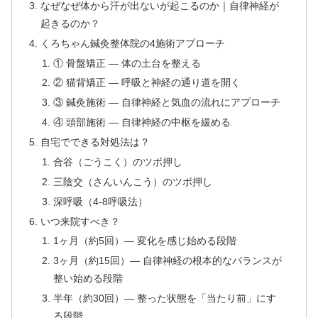
なぜなぜ体から汗が出ないが起こるのか｜自律神経が
起きるのか？
くろちゃん鍼灸整体院の4施術アプローチ
① 骨盤矯正 — 体の土台を整える
② 猫背矯正 — 呼吸と神経の通り道を開く
③ 鍼灸施術 — 自律神経と気血の流れにアプローチ
④ 頭部施術 — 自律神経の中枢を緩める
自宅でできる対処法は？
合谷（ごうこく）のツボ押し
三陰交（さんいんこう）のツボ押し
深呼吸（4-8呼吸法）
いつ来院すべき？
1ヶ月（約5回）— 変化を感じ始める段階
3ヶ月（約15回）— 自律神経の根本的なバランスが
整い始める段階
半年（約30回）— 整った状態を「当たり前」にす
る段階