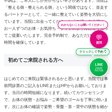
不調は、ご本人にしか分からない辛さがあります。当院は
「整える側・整えられる側」という関係ではなく、並走す
るパートナーとして、ご一緒に整えていく姿勢を大切にし
ています。当院に出会ってくださった「ご縁」を大切に、
わからないことは聞いてください！
お一人ずつのお体・お気持ち・ライフスタイルに寄り添っ
てご提案いたします。完全予約制で、あなただけの整える
💬
時間を確保しています。
質問
クリックして予約 👇
初めてご来院される方へ
LINE
24時間
予約可能
はじめてのご来院は緊張されるかと思います。当院では事
前問診票のご記入をLINEまたはHPからお願いしておりま
す。当日の時間短縮になります。続いてカウンセリング
で、お体の状態・お悩み・ご希望のゴールを丁寧に伺いま
す。次にお体の確認で姿勢・骨盤・首・背中の状態を細か