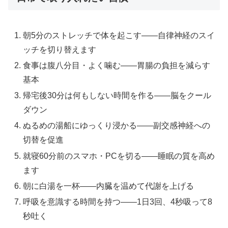
朝5分のストレッチで体を起こす——自律神経のスイ
ッチを切り替えます
食事は腹八分目・よく噛む——胃腸の負担を減らす
基本
帰宅後30分は何もしない時間を作る——脳をクール
ダウン
ぬるめの湯船にゆっくり浸かる——副交感神経への
切替を促進
就寝60分前のスマホ・PCを切る——睡眠の質を高め
ます
朝に白湯を一杯——内臓を温めて代謝を上げる
呼吸を意識する時間を持つ——1日3回、4秒吸って8
秒吐く