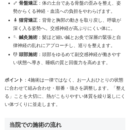
🦴
骨盤矯正
：体の土台である骨盤の歪みを整え、姿
勢からくる神経・血流への負担をやわらげます。
🧍
猫背矯正
：背骨と胸郭の動きを取り戻し、呼吸が
深く入る姿勢へ。交感神経が高ぶりにくい体に。
🪡
鍼灸施術
：髪ほど細い鍼とお灸で深層の緊張と自
律神経の乱れにアプローチし、巡りを整えます。
💆
頭部施術
：頭部をゆるめて副交感神経が働きやす
い状態へ導き、睡眠の質と回復力を高めます。
ポイント
：4施術は一律ではなく、お一人おひとりの状態
に合わせて組み合わせ・順番・強さを調整します。「整え
る」ことを大切に、熱がこもりやすい体質を繰り返しにく
い体づくりに並走します。
当院での施術の流れ