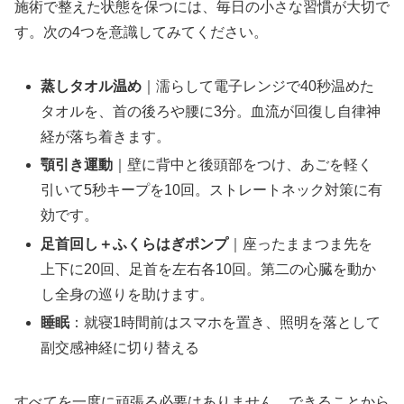
施術で整えた状態を保つには、毎日の小さな習慣が大切で
す。次の4つを意識してみてください。
蒸しタオル温め
｜濡らして電子レンジで40秒温めた
タオルを、首の後ろや腰に3分。血流が回復し自律神
経が落ち着きます。
顎引き運動
｜壁に背中と後頭部をつけ、あごを軽く
引いて5秒キープを10回。ストレートネック対策に有
効です。
足首回し＋ふくらはぎポンプ
｜座ったままつま先を
上下に20回、足首を左右各10回。第二の心臓を動か
し全身の巡りを助けます。
睡眠
：就寝1時間前はスマホを置き、照明を落として
副交感神経に切り替える
すべてを一度に頑張る必要はありません。できることから