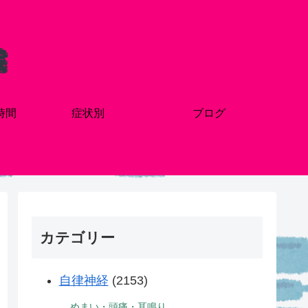
時間
症状別
ブログ
カテゴリー
自律神経
(2153)
めまい・頭痛・耳鳴り