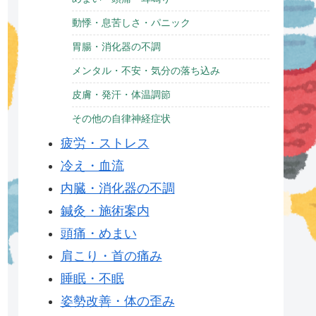
動悸・息苦しさ・パニック
胃腸・消化器の不調
メンタル・不安・気分の落ち込み
皮膚・発汗・体温調節
その他の自律神経症状
疲労・ストレス
冷え・血流
内臓・消化器の不調
鍼灸・施術案内
頭痛・めまい
肩こり・首の痛み
睡眠・不眠
姿勢改善・体の歪み