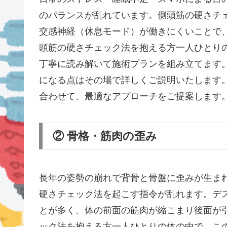
のバランスが乱れています。側頭筋の硬さチ
交感神経（休息モード）が働きにくいことで
頭筋の硬さチェック法を抱える方一人ひとり
丁寧に読み解いて施術プランを組み立てます
になる点はその場で詳しくご説明いたします
合わせて、最適なアプローチをご提案します
② 骨格・筋肉の歪み
長年の姿勢の崩れで背骨と骨盤に歪みが生ま
硬さチェック法を起こす指令が乱れます。デ
とが多く、体の前面の筋肉が縮こまり後面が
ック法を抱える方一人ひとりの体の中で、こ