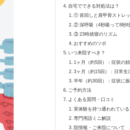
自宅でできる対処法は？
① 首回しと肩甲骨ストレッ
② 深呼吸（4秒吸って8秒吐
③ 23時就寝のリズム
おすすめのツボ
いつ来院すべき？
1ヶ月（約5回）：症状の
3ヶ月（約15回）：日常
半年（約30回）：症状に
ご予約方法
よくある質問・口コミ
実体験を持つ通われている方
専門用語ミニ解説
院情報・ご来院について