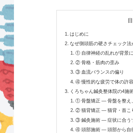
目
はじめに
なぜ側頭筋の硬さチェック法
① 自律神経の乱れが背景
② 骨格・筋肉の歪み
③ 血流バランスの偏り
④ 慢性的な疲労で体の許
くろちゃん鍼灸整体院の4施
① 骨盤矯正 — 骨盤を整
② 猫背矯正 — 猫背・首
③ 鍼灸施術 — 症状に合
④ 頭部施術 — 頭部から