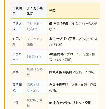
比較項
よくある整
当院
目
体院
予約方
予約不要・
🔐 完全予約制
／他客と顔を合わせ
式
飛込OK
ない
対応方
マニュアル
👤 お一人ずつ丁寧に
／あなたの体
針
施術
だけ観察
アプロ
4施術同時アプローチ
／骨盤・猫
1施術のみ
ーチ
背・鍼灸・頭部
無資格も多
資格
国家資格 鍼灸師
／院長一人対応
数
専門領
幅広く対
自律神経専門
／姿勢・血流・呼吸
域
応・浅め
の3軸
複数客が同
空間
🌿 あなただけのリセット空間
時