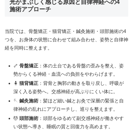
光がまぶしく感じる原因と自律神経への4
施術アプローチ
当院では、骨盤矯正・猫背矯正・鍼灸施術・頭部施術の4
つを、お身体の状態に合わせて組み合わせ、姿勢と自律神
経を同時に整えます。
🦴
骨盤矯正
：体の土台である骨盤の歪みを整え、姿
勢からくる神経・血流への負担をやわらげます。
🧍
猫背矯正
：背骨と胸郭の動きを取り戻し、呼吸が
深く入る姿勢へ。交感神経が高ぶりにくい体に。
🪡
鍼灸施術
：髪ほど細い鍼とお灸で深層の緊張と自
律神経の乱れにアプローチし、巡りを整えます。
💆
頭部施術
：頭部をゆるめて副交感神経が働きやす
い状態へ導き、睡眠の質と回復力を高めます。