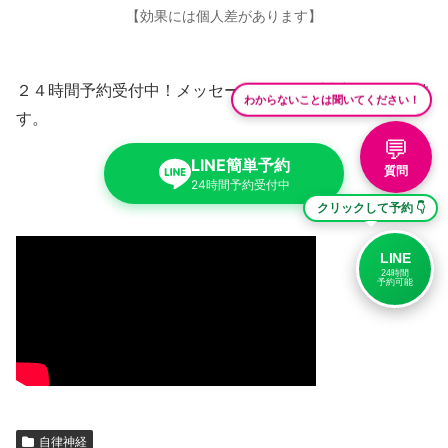
【効果には個人差があります】
２４時間予約受付中！メッセージを送って対応が始まりま
わからないことは聞いてください！
す。
💬
LINE簡単予約
質問
24時間予約受付中
クリックして予約 👇
LINE
24時間
予約可能
自律神経