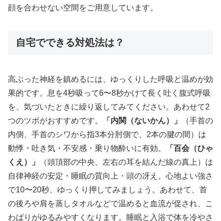
顔を合わせない空間をご用意しています。
自宅でできる対処法は？
高ぶった神経を鎮めるには、ゆっくりした呼吸と温めが効
果的です。息を4秒吸って6〜8秒かけて長く吐く腹式呼吸
を、気づいたときに繰り返してみてください。あわせて2
つのツボがおすすめです。
「内関（ないかん）」
（手首の
内側、手首のシワから指3本分肘側で、2本の腱の間）は
動悸・吐き気・不安感・乗り物酔いに有効。
「百会（ひゃ
くえ）」
（頭頂部の中央、左右の耳を結んだ線の真上）は
自律神経の安定・睡眠の質向上・頭の冴え。心地よい強さ
で10〜20秒、ゆっくり押してみましょう。あわせて、首
の後ろや肩を蒸しタオルなどで温めると血流が促され、こ
わばりがゆるみやすくなります。睡眠と入浴で体を冷やさ