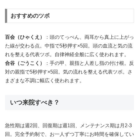
おすすめのツボ
百会（ひゃくえ）
：頭のてっぺん、両耳から真上に上がっ
た線が交わる点。中指で5秒押す×5回。頭の血流と気の流
れを整える代表ツボ。自律神経全般に広く使われます。
合谷（ごうこく）
：手の甲、親指と人差し指の付け根。反
対の親指で5秒押す×5回。気の流れを整える代表ツボ。さ
まざまな不調に幅広く使われます。
いつ来院すべき？
急性期は週2回、回復期は週1回、メンテナンス期は月2-3
回。完全予約制で、お一人ずつ丁寧にお時間を確保してい