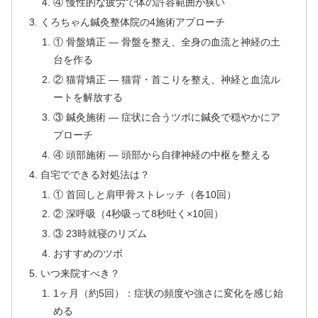
④ 慢性的な疲労で体の許容範囲が狭い
くろちゃん鍼灸整体院の4施術アプローチ
① 骨盤矯正 — 骨盤を整え、全身の血流と神経の土
台を作る
② 猫背矯正 — 猫背・首こりを整え、神経と血流ル
ートを解放する
③ 鍼灸施術 — 症状に合うツボに鍼灸で穏やかにア
プローチ
④ 頭部施術 — 頭部から自律神経の中枢を整える
自宅でできる対処法は？
① 首回しと肩甲骨ストレッチ（各10回）
② 深呼吸（4秒吸って8秒吐く×10回）
③ 23時就寝のリズム
おすすめのツボ
いつ来院すべき？
1ヶ月（約5回）：症状の頻度や強さに変化を感じ始
める