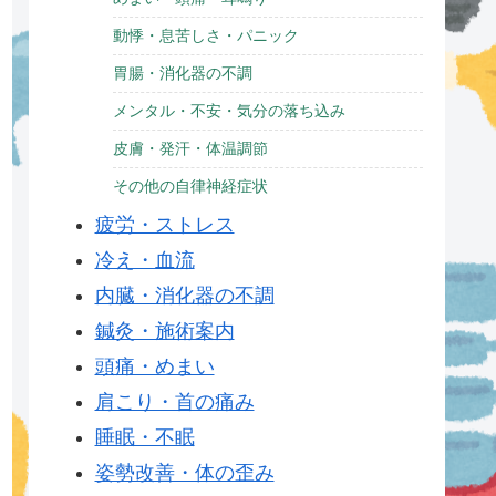
動悸・息苦しさ・パニック
胃腸・消化器の不調
メンタル・不安・気分の落ち込み
皮膚・発汗・体温調節
その他の自律神経症状
疲労・ストレス
冷え・血流
内臓・消化器の不調
鍼灸・施術案内
頭痛・めまい
肩こり・首の痛み
睡眠・不眠
姿勢改善・体の歪み