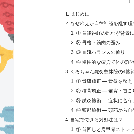
目
はじめに
なぜ冷えが自律神経を乱す理
① 自律神経の乱れが背景
② 骨格・筋肉の歪み
③ 血流バランスの偏り
④ 慢性的な疲労で体の許
くろちゃん鍼灸整体院の4施
① 骨盤矯正 — 骨盤を整
② 猫背矯正 — 猫背・首
③ 鍼灸施術 — 症状に合
④ 頭部施術 — 頭部から
自宅でできる対処法は？
① 首回しと肩甲骨ストレッ