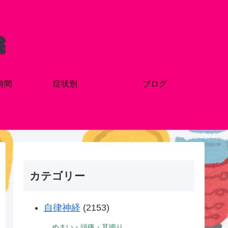
時間
症状別
ブログ
カテゴリー
自律神経
(2153)
めまい・頭痛・耳鳴り