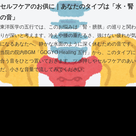
セルフケアのお供に｜あなたのタイプは「水・腎
の音」
東洋医学の五行では、このお悩みは「腎・膀胱」の巡りと関わ
りが深いと考えます。冷えや腰の重だるさ、抜けない疲れが気
になるあなたへ。静かな水面のように深く休むための音です。
当院の院内BGM「GOGYO Healing 五行」から、このタイプに
合う音をひとつ置いておきます。ツボ押しやセルフケアのあい
だ、小さな音量で流してみてください。