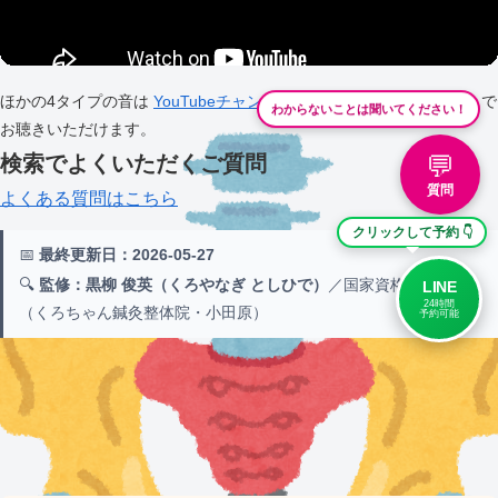
ほかの4タイプの音は
YouTubeチャンネル「GOGYO Healing 五行」
で
わからないことは聞いてください！
お聴きいただけます。
💬
検索でよくいただくご質問
質問
よくある質問はこちら
クリックして予約 👇
📅
最終更新日：2026-05-27
🔍
監修：黒柳 俊英（くろやなぎ としひで）
／国家資格 鍼灸師
LINE
24時間
（くろちゃん鍼灸整体院・小田原）
予約可能