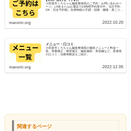
小田原市くろちゃん鍼灸整体院のご予約・お問い合わせペ
ージ。LINEまたはお電話で24時間予約受付中。当日予約
OK・完全予約制。自律神経の不調・頭痛・腰痛・肩こりで
お悩みの方、まずはお気軽にメッセージください。
2022.10.20
maroriri.org
メニュー・口コミ
小田原市くろちゃん鍼灸整体院の施術メニューと料金一
覧。骨盤矯正・猫背矯正・鍼灸施術・美容鍼など。患者様
の口コミ・治療体験談もご紹介。
2022.12.05
maroriri.org
関連するページ