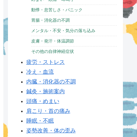
動悸・息苦しさ・パニック
胃腸・消化器の不調
メンタル・不安・気分の落ち込み
皮膚・発汗・体温調節
その他の自律神経症状
疲労・ストレス
冷え・血流
内臓・消化器の不調
鍼灸・施術案内
頭痛・めまい
肩こり・首の痛み
睡眠・不眠
姿勢改善・体の歪み