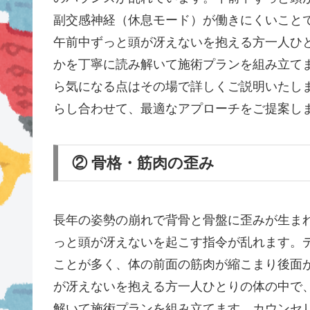
副交感神経（休息モード）が働きにくいこと
午前中ずっと頭が冴えないを抱える方一人ひ
かを丁寧に読み解いて施術プランを組み立て
ら気になる点はその場で詳しくご説明いたし
らし合わせて、最適なアプローチをご提案し
② 骨格・筋肉の歪み
長年の姿勢の崩れで背骨と骨盤に歪みが生ま
っと頭が冴えないを起こす指令が乱れます。
ことが多く、体の前面の筋肉が縮こまり後面
が冴えないを抱える方一人ひとりの体の中で
解いて施術プランを組み立てます。カウンセ