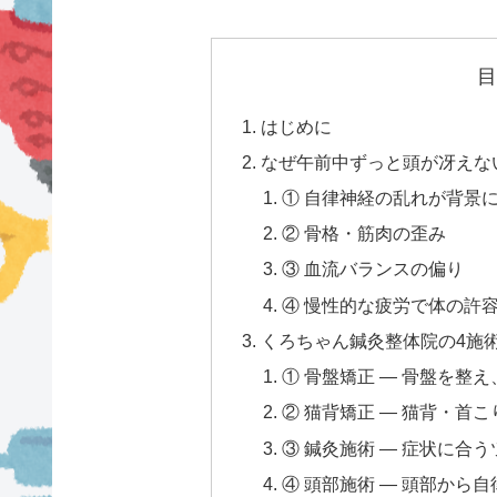
目
はじめに
なぜ午前中ずっと頭が冴えな
① 自律神経の乱れが背景
② 骨格・筋肉の歪み
③ 血流バランスの偏り
④ 慢性的な疲労で体の許
くろちゃん鍼灸整体院の4施
① 骨盤矯正 — 骨盤を整
② 猫背矯正 — 猫背・首
③ 鍼灸施術 — 症状に合
④ 頭部施術 — 頭部から