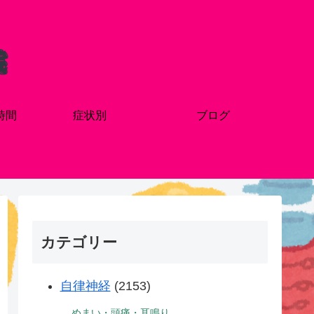
時間
症状別
ブログ
カテゴリー
自律神経
(2153)
めまい・頭痛・耳鳴り