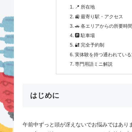
📍 所在地
🚉 最寄り駅・アクセス
🚗 各エリアからの所要時
🅿 駐車場
🔐 完全予約制
実体験を持つ通われている方
専門用語ミニ解説
はじめに
午前中ずっと頭が冴えないでお悩みではあり