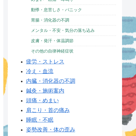
動悸・息苦しさ・パニック
胃腸・消化器の不調
メンタル・不安・気分の落ち込み
皮膚・発汗・体温調節
その他の自律神経症状
疲労・ストレス
冷え・血流
内臓・消化器の不調
鍼灸・施術案内
頭痛・めまい
肩こり・首の痛み
睡眠・不眠
姿勢改善・体の歪み