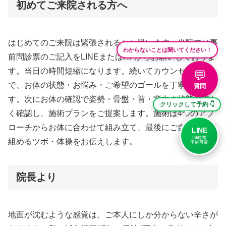
初めてご来院される方へ
はじめてのご来院は緊張されるかと思います。当院では事
わからないことは聞いてください！
前問診票のご記入をLINEまたはHPからお願いしておりま
す。当日の時間短縮になります。続いてカウンセリング
💬
で、お体の状態・お悩み・ご希望のゴールを丁寧に伺いま
質問
す。次にお体の確認で姿勢・骨盤・首・背中の状態を細か
クリックして予約 👇
く確認し、施術プランをご提案します。施術は4つのアプ
ローチからお体に合わせて組み立て、最後にご自宅で取り
LINE
24時間
組めるツボ・体操をお伝えします。
予約可能
院長より
地面が沈むような感覚は、ご本人にしか分からない辛さが