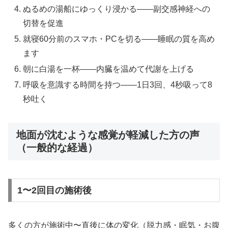
ぬるめの湯船にゆっくり浸かる——副交感神経への
切替を促進
就寝60分前のスマホ・PCを切る——睡眠の質を高め
ます
朝に白湯を一杯——内臓を温めて代謝を上げる
呼吸を意識する時間を持つ——1日3回、4秒吸って8
秒吐く
地面が沈むような感覚が軽減した方の声
（一般的な経過）
1〜2回目の施術後
多くの方が施術中〜直後に体の変化（脱力感・眠気・お腹