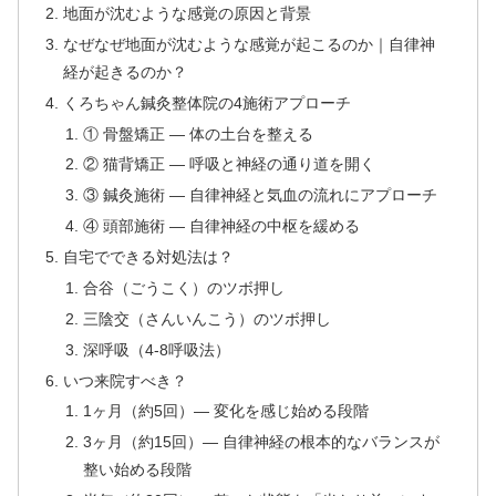
地面が沈むような感覚の原因と背景
なぜなぜ地面が沈むような感覚が起こるのか｜自律神
経が起きるのか？
くろちゃん鍼灸整体院の4施術アプローチ
① 骨盤矯正 — 体の土台を整える
② 猫背矯正 — 呼吸と神経の通り道を開く
③ 鍼灸施術 — 自律神経と気血の流れにアプローチ
④ 頭部施術 — 自律神経の中枢を緩める
自宅でできる対処法は？
合谷（ごうこく）のツボ押し
三陰交（さんいんこう）のツボ押し
深呼吸（4-8呼吸法）
いつ来院すべき？
1ヶ月（約5回）— 変化を感じ始める段階
3ヶ月（約15回）— 自律神経の根本的なバランスが
整い始める段階