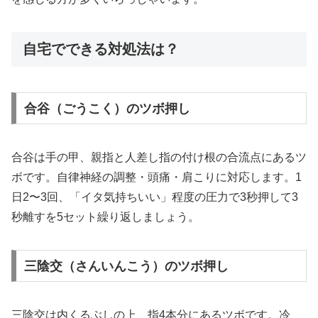
自宅でできる対処法は？
合谷（ごうこく）のツボ押し
合谷は手の甲、親指と人差し指の付け根の合流点にあるツ
ボです。自律神経の調整・頭痛・肩こりに対応します。1
日2〜3回、「イタ気持ちいい」程度の圧力で3秒押して3
秒離すを5セット繰り返しましょう。
三陰交（さんいんこう）のツボ押し
三陰交は内くるぶしの上、指4本分にあるツボです。冷