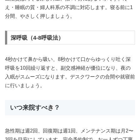
え・睡眠の質・婦人科系の不調に対応します。寝る前に1
分間、やさしく押しましょう。
深呼吸（4-8呼吸法）
4秒かけて鼻から吸い、8秒かけて口からゆっくり吐く深
呼吸を10回繰り返すと、副交感神経が優位になり、夜の
入眠がスムーズになります。デスクワークの合間や就寝前
に行いましょう。
いつ来院すべき？
急性期は週2回、回復期は週1回、メンテナンス期は月2〜
3回を目安にしています。完全予約制で、お一人ずつ丁寧