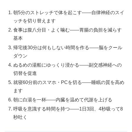
朝5分のストレッチで体を起こす——自律神経のスイ
ッチを切り替えます
食事は腹八分目・よく噛む——胃腸の負担を減らす
基本
帰宅後30分は何もしない時間を作る——脳をクール
ダウン
ぬるめの湯船にゆっくり浸かる——副交感神経への
切替を促進
就寝60分前のスマホ・PCを切る——睡眠の質を高め
ます
朝に白湯を一杯——内臓を温めて代謝を上げる
呼吸を意識する時間を持つ——1日3回、4秒吸って8
秒吐く