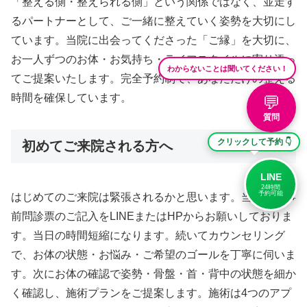
「整える側・整えられる側」という関係ではなく、並走す
るパートナーとして、ご一緒に整えていく姿勢を大切にし
ています。当院に出会ってくださった「ご縁」を大切に、
お一人ずつのお体・お気持ち・ライフスタイルに寄り添っ
わからないことは聞いてください！
てご提案いたします。完全予約制で、あなただけの整える
時間を確保しています。
💬
質問
クリックして予約 👇
初めてご来院される方へ
LINE
24時間
予約可能
はじめてのご来院は緊張されるかと思います。当院では事
前問診票のご記入をLINEまたはHPからお願いしておりま
す。当日の時間短縮になります。続いてカウンセリング
で、お体の状態・お悩み・ご希望のゴールを丁寧に伺いま
す。次にお体の確認で姿勢・骨盤・首・背中の状態を細か
く確認し、施術プランをご提案します。施術は4つのアプ