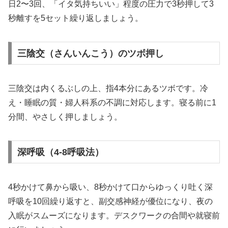
日2〜3回、「イタ気持ちいい」程度の圧力で3秒押して3
秒離すを5セット繰り返しましょう。
三陰交（さんいんこう）のツボ押し
三陰交は内くるぶしの上、指4本分にあるツボです。冷
え・睡眠の質・婦人科系の不調に対応します。寝る前に1
分間、やさしく押しましょう。
深呼吸（4-8呼吸法）
4秒かけて鼻から吸い、8秒かけて口からゆっくり吐く深
呼吸を10回繰り返すと、副交感神経が優位になり、夜の
入眠がスムーズになります。デスクワークの合間や就寝前