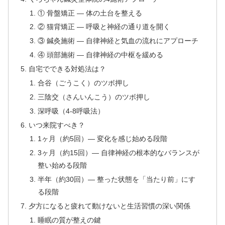
① 骨盤矯正 — 体の土台を整える
② 猫背矯正 — 呼吸と神経の通り道を開く
③ 鍼灸施術 — 自律神経と気血の流れにアプローチ
④ 頭部施術 — 自律神経の中枢を緩める
自宅でできる対処法は？
合谷（ごうこく）のツボ押し
三陰交（さんいんこう）のツボ押し
深呼吸（4-8呼吸法）
いつ来院すべき？
1ヶ月（約5回）— 変化を感じ始める段階
3ヶ月（約15回）— 自律神経の根本的なバランスが
整い始める段階
半年（約30回）— 整った状態を「当たり前」にす
る段階
夕方になると疲れて動けないと生活習慣の深い関係
睡眠の質が整えの鍵