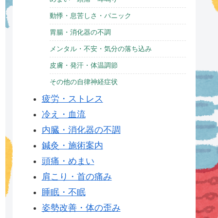
動悸・息苦しさ・パニック
胃腸・消化器の不調
メンタル・不安・気分の落ち込み
皮膚・発汗・体温調節
その他の自律神経症状
疲労・ストレス
冷え・血流
内臓・消化器の不調
鍼灸・施術案内
頭痛・めまい
肩こり・首の痛み
睡眠・不眠
姿勢改善・体の歪み