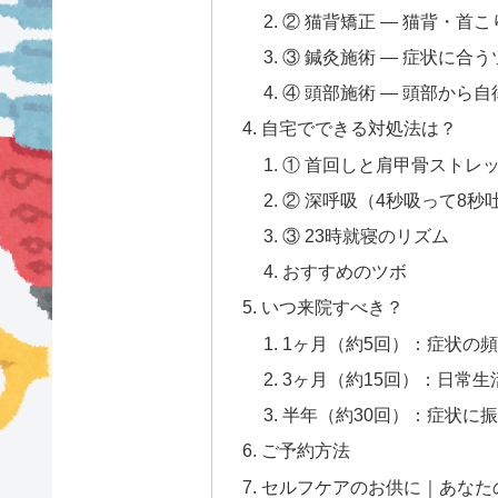
② 猫背矯正 — 猫背・首
③ 鍼灸施術 — 症状に合
④ 頭部施術 — 頭部から
自宅でできる対処法は？
① 首回しと肩甲骨ストレッ
② 深呼吸（4秒吸って8秒吐
③ 23時就寝のリズム
おすすめのツボ
いつ来院すべき？
1ヶ月（約5回）：症状の
3ヶ月（約15回）：日常
半年（約30回）：症状に
ご予約方法
セルフケアのお供に｜あなた