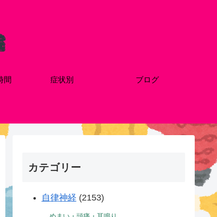
時間
症状別
ブログ
カテゴリー
自律神経
(2153)
めまい・頭痛・耳鳴り