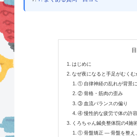
目
はじめに
なぜ夜になると手足がむくむ
① 自律神経の乱れが背景
② 骨格・筋肉の歪み
③ 血流バランスの偏り
④ 慢性的な疲労で体の許
くろちゃん鍼灸整体院の4施
① 骨盤矯正 — 骨盤を整