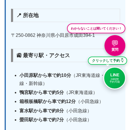
📍 所在地
わからないことは聞いてください！
〒250-0862 神奈川県小田原市成田394-1
💬
質問
🚉 最寄り駅・アクセス
クリックして予約 👇
LINE
小田原駅から車で約10分
（JR東海道線・小田急
24時間
予約可能
線・新幹線）
鴨宮駅から車で約5分
（JR東海道線）
箱根板橋駅から車で約12分
（小田急線）
富水駅から車で約8分
（小田急線）
螢田駅から車で約7分
（小田急線）