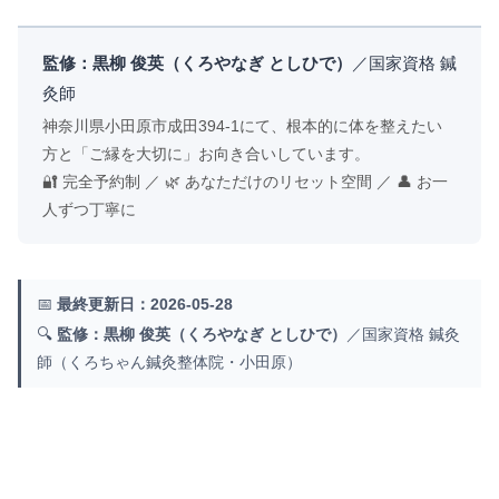
監修：黒柳 俊英（くろやなぎ としひで）
／国家資格 鍼
灸師
神奈川県小田原市成田394-1にて、根本的に体を整えたい
方と「ご縁を大切に」お向き合いしています。
🔐 完全予約制 ／ 🌿 あなただけのリセット空間 ／ 👤 お一
人ずつ丁寧に
📅
最終更新日：2026-05-28
🔍
監修：黒柳 俊英（くろやなぎ としひで）
／国家資格 鍼灸
師（くろちゃん鍼灸整体院・小田原）