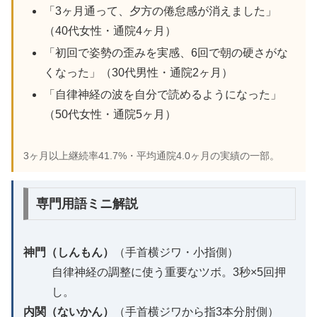
「3ヶ月通って、夕方の倦怠感が消えました」
（40代女性・通院4ヶ月）
「初回で姿勢の歪みを実感、6回で朝の硬さがな
くなった」（30代男性・通院2ヶ月）
「自律神経の波を自分で読めるようになった」
（50代女性・通院5ヶ月）
3ヶ月以上継続率41.7%・平均通院4.0ヶ月の実績の一部。
専門用語ミニ解説
神門（しんもん）
（手首横ジワ・小指側）
自律神経の調整に使う重要なツボ。3秒×5回押
し。
内関（ないかん）
（手首横ジワから指3本分肘側）