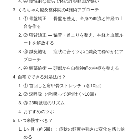
④ 慢性的な疲労で体の許容範囲が狭い
くろちゃん鍼灸整体院の4施術アプローチ
① 骨盤矯正 — 骨盤を整え、全身の血流と神経の土
台を作る
② 猫背矯正 — 猫背・首こりを整え、神経と血流ル
ートを解放する
③ 鍼灸施術 — 症状に合うツボに鍼灸で穏やかにア
プローチ
④ 頭部施術 — 頭部から自律神経の中枢を整える
自宅でできる対処法は？
① 首回しと肩甲骨ストレッチ（各10回）
② 深呼吸（4秒吸って8秒吐く×10回）
③ 23時就寝のリズム
おすすめのツボ
いつ来院すべき？
1ヶ月（約5回）：症状の頻度や強さに変化を感じ始
める