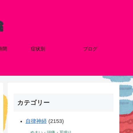
時間
症状別
ブログ
カテゴリー
自律神経
(2153)
めまい・頭痛・耳鳴り