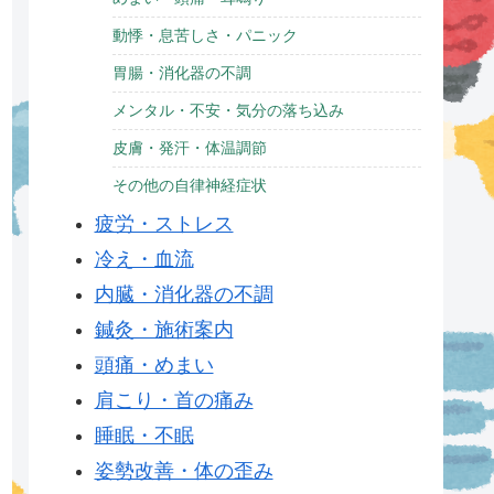
動悸・息苦しさ・パニック
胃腸・消化器の不調
メンタル・不安・気分の落ち込み
皮膚・発汗・体温調節
その他の自律神経症状
疲労・ストレス
冷え・血流
内臓・消化器の不調
鍼灸・施術案内
頭痛・めまい
肩こり・首の痛み
睡眠・不眠
姿勢改善・体の歪み