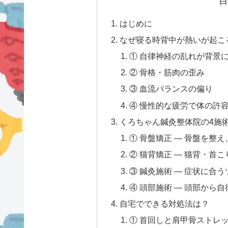
目
はじめに
なぜ寝る時背中が熱いが起こ
① 自律神経の乱れが背景
② 骨格・筋肉の歪み
③ 血流バランスの偏り
④ 慢性的な疲労で体の許
くろちゃん鍼灸整体院の4施
① 骨盤矯正 — 骨盤を整
② 猫背矯正 — 猫背・首
③ 鍼灸施術 — 症状に合
④ 頭部施術 — 頭部から
自宅でできる対処法は？
① 首回しと肩甲骨ストレッ