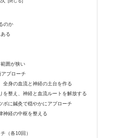
次
るのか
にある
容範囲が狭い
術アプローチ
え、全身の血流と神経の土台を作る
こりを整え、神経と血流ルートを解放する
うツボに鍼灸で穏やかにアプローチ
自律神経の中枢を整える
チ（各10回）