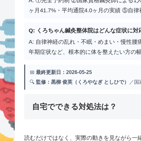
A: ①完全予約制 ②国家資格鍼灸師による1
ヶ月41.7%・平均通院4.0ヶ月の実績 ⑤
Q: くろちゃん鍼灸整体院はどんな症状に対
A: 自律神経の乱れ・不眠・めまい・慢性腰
年期症状など、根本的に体を整えたい方の
📅
最終更新日：2026-05-25
🔍
監修：黒柳 俊英（くろやなぎ としひで）
／国
自宅でできる対処法は？
読むだけではなく、実際の動きを見ながら一