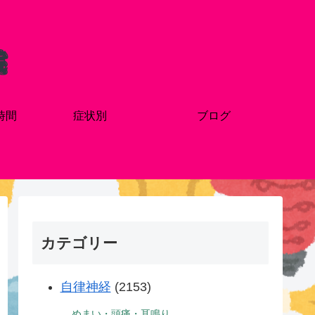
時間
症状別
ブログ
カテゴリー
自律神経
(2153)
めまい・頭痛・耳鳴り