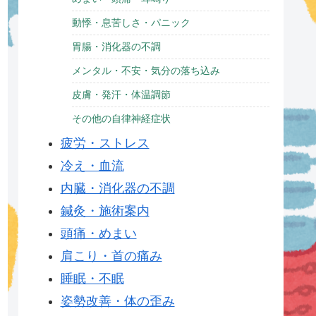
動悸・息苦しさ・パニック
胃腸・消化器の不調
メンタル・不安・気分の落ち込み
皮膚・発汗・体温調節
その他の自律神経症状
疲労・ストレス
冷え・血流
内臓・消化器の不調
鍼灸・施術案内
頭痛・めまい
肩こり・首の痛み
睡眠・不眠
姿勢改善・体の歪み