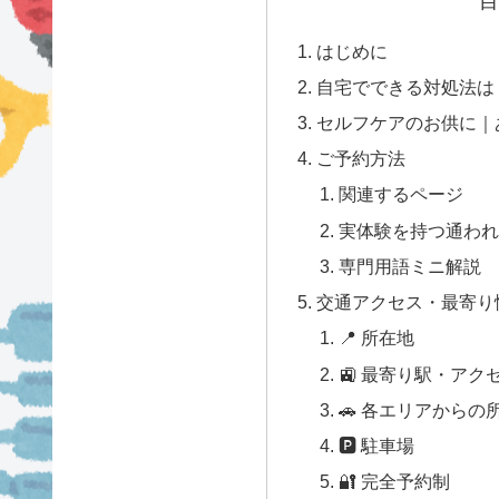
目
はじめに
自宅でできる対処法は
セルフケアのお供に｜
ご予約方法
関連するページ
実体験を持つ通われて
専門用語ミニ解説
交通アクセス・最寄り
📍 所在地
🚉 最寄り駅・アク
🚗 各エリアからの
🅿 駐車場
🔐 完全予約制