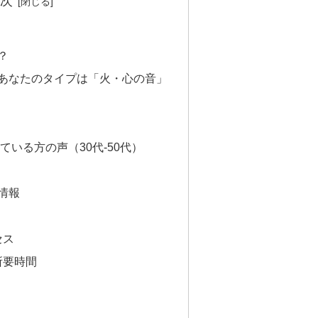
次
？
あなたのタイプは「火・心の音」
いる方の声（30代-50代）
情報
セス
所要時間