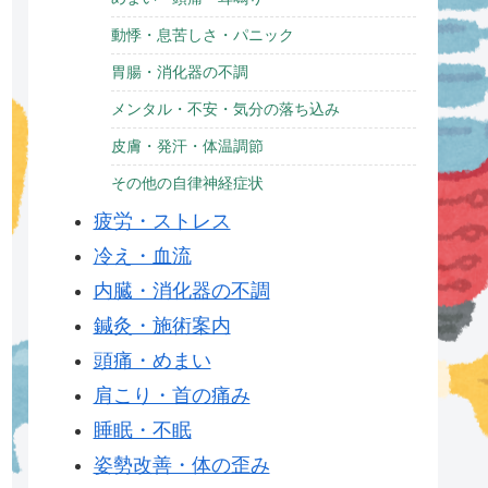
動悸・息苦しさ・パニック
胃腸・消化器の不調
メンタル・不安・気分の落ち込み
皮膚・発汗・体温調節
その他の自律神経症状
疲労・ストレス
冷え・血流
内臓・消化器の不調
鍼灸・施術案内
頭痛・めまい
肩こり・首の痛み
睡眠・不眠
姿勢改善・体の歪み