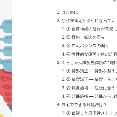
目
はじめに
なぜ寝違えがクセになってい
① 自律神経の乱れが背景
② 骨格・筋肉の歪み
③ 血流バランスの偏り
④ 慢性的な疲労で体の許
くろちゃん鍼灸整体院の4施
① 骨盤矯正 — 骨盤を整
② 猫背矯正 — 猫背・首
③ 鍼灸施術 — 症状に合
④ 頭部施術 — 頭部から
自宅でできる対処法は？
① 首回しと肩甲骨ストレッ