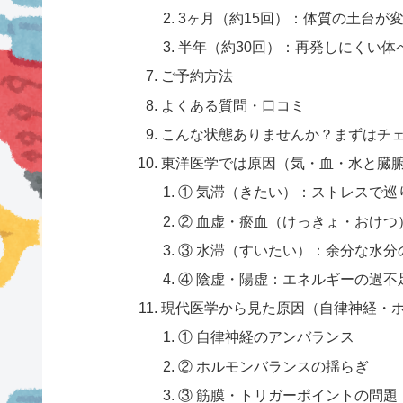
3ヶ月（約15回）：体質の土台が
半年（約30回）：再発しにくい体
ご予約方法
よくある質問・口コミ
こんな状態ありませんか？まずはチ
東洋医学では原因（気・血・水と臓
① 気滞（きたい）：ストレスで巡
② 血虚・瘀血（けっきょ・おけつ
③ 水滞（すいたい）：余分な水分
④ 陰虚・陽虚：エネルギーの過不
現代医学から見た原因（自律神経・
① 自律神経のアンバランス
② ホルモンバランスの揺らぎ
③ 筋膜・トリガーポイントの問題