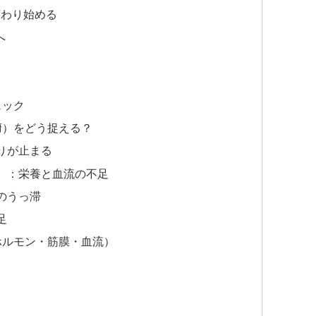
変わり始める
へ
ェック
腑）をどう捉える？
りが止まる
）：栄養と血流の不足
のうっ滞
足
ホルモン・筋膜・血流）