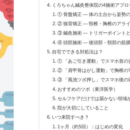
くろちゃん鍼灸整体院の4施術アプロ
① 骨盤矯正 — 体の土台から姿
② 猫背矯正 — 頸椎・胸椎のア
③ 鍼灸施術 — トリガーポイン
④ 頭部施術 — 後頭部・頸部の
自宅でできる対処法は？
① 「あご引き運動」でスマホ首の
② 「肩甲骨はがし運動」で胸椎の
③ 「風池ツボ押し」でスマホ後の
おすすめのツボ（東洋医学）
セルフケアだけでは届かない領域
院が大切にしていること
いつ来院すべき？
1ヶ月（約5回）：はじめの変化