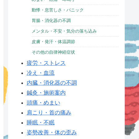
動悸・息苦しさ・パニック
胃腸・消化器の不調
メンタル・不安・気分の落ち込み
皮膚・発汗・体温調節
その他の自律神経症状
疲労・ストレス
冷え・血流
内臓・消化器の不調
鍼灸・施術案内
頭痛・めまい
肩こり・首の痛み
睡眠・不眠
姿勢改善・体の歪み