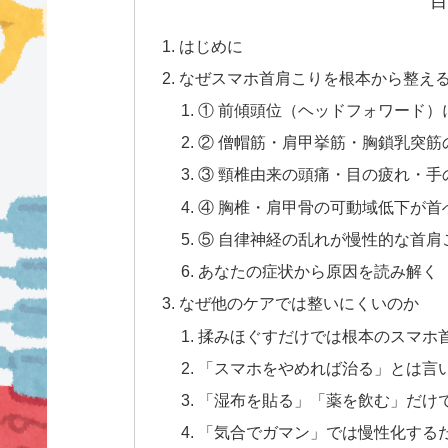
目
はじめに
なぜスマホ首肩こりを根本から整え
① 前傾頭位（ヘッドフォワード
② 僧帽筋・肩甲挙筋・胸鎖乳突
③ 頸椎由来の頭痛・目の疲れ・
④ 胸椎・肩甲骨の可動域低下が首
⑤ 自律神経の乱れが慢性的な首肩
あなたの症状から原因を読み解く
なぜ他のケアでは整いにくいのか
揉みほぐすだけでは根本のスマホ
「スマホをやめれば治る」とは言
「湿布を貼る」「薬を飲む」だけ
「気合でガマン」では慢性化する