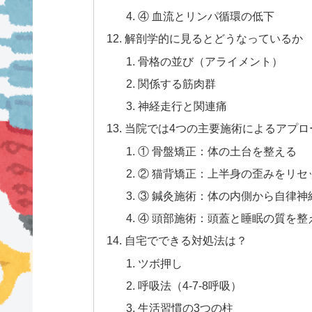
④ 血流とリンパ循環の低下
解剖学的に見るとどうなっているか
骨格の並び（アライメント）
関係する筋肉群
神経走行と関連痛
当院では4つの主要施術によるアプロ
① 骨盤矯正：体の土台を整える
② 猫背矯正：上半身の歪みをリセ
③ 鍼灸施術：体の内側から自律神
④ 頭部施術：頭蓋と睡眠の質を整
自宅でできる対処法は？
ツボ押し
呼吸法（4-7-8呼吸）
生活習慣の3つの柱