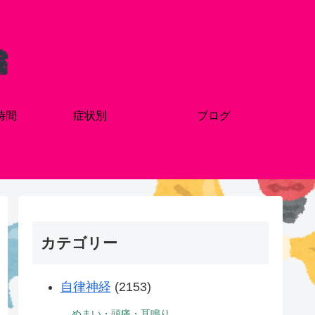
時間
症状別
ブログ
カテゴリー
自律神経
(2153)
めまい・頭痛・耳鳴り