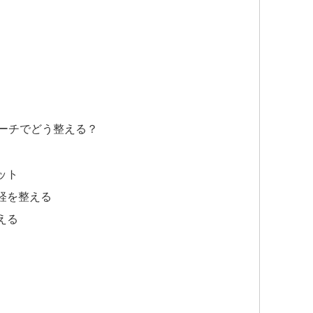
ーチでどう整える？
ット
経を整える
える