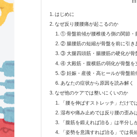
目
はじめに
なぜ反り腰腰痛が起こるのか
① 骨盤前傾が腰椎後ろ側の関節・
② 腸腰筋の短縮が骨盤を前に引き
③ 大腿四頭筋・腸腰筋の硬化が骨
④ 大殿筋・腹横筋の弱化が骨盤を
⑤ 妊娠・産後・高ヒールが骨盤前
あなたの症状から原因を読み解く
なぜ他のケアでは整いにくいのか
「腰を伸ばすストレッチ」だけで
湿布や痛み止めでは反り腰の歪み
「腹筋を鍛えれば治る」は半分し
「姿勢を意識すれば治る」では長