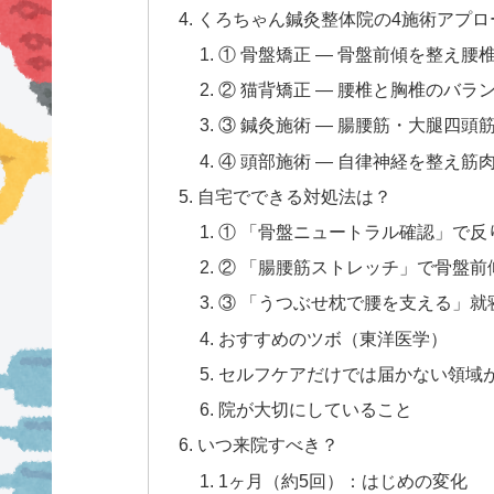
くろちゃん鍼灸整体院の4施術アプロ
① 骨盤矯正 — 骨盤前傾を整え
② 猫背矯正 — 腰椎と胸椎のバ
③ 鍼灸施術 — 腸腰筋・大腿四
④ 頭部施術 — 自律神経を整え
自宅でできる対処法は？
① 「骨盤ニュートラル確認」で反
② 「腸腰筋ストレッチ」で骨盤前
③ 「うつぶせ枕で腰を支える」就
おすすめのツボ（東洋医学）
セルフケアだけでは届かない領域
院が大切にしていること
いつ来院すべき？
1ヶ月（約5回）：はじめの変化