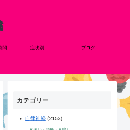
時間
症状別
ブログ
カテゴリー
自律神経
(2153)
めまい・頭痛・耳鳴り