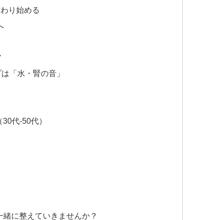
変わり始める
へ
ア
プは「水・腎の音」
0代-50代）
ご一緒に整えていきませんか？