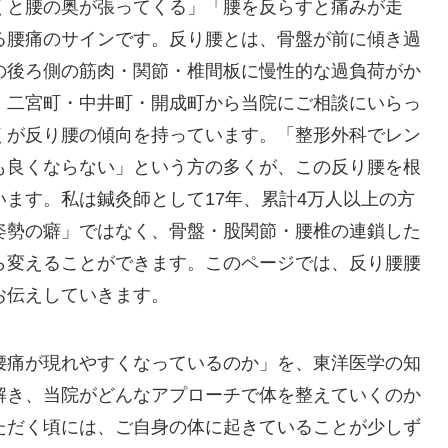
くと腰の奥が張ってくる」「腰を反らすと痛みが走
る腰痛のサインです。反り腰とは、骨盤が前に傾き過
の後ろ側の筋肉・関節・椎間板に慢性的な過負荷がか
・二宮町・中井町・開成町から当院にご相談にいらっ
くが反り腰の傾向を持っています。「整形外科でレン
も良くならない」という方の多くが、この反り腰を根
ます。私は鍼灸師として17年、累計4万人以上の方
姿勢の癖」ではなく、骨盤・股関節・腰椎の連鎖した
ら変えることができます。このページでは、反り腰腰
お伝えしていきます。
腰痛が現れやすくなっているのか」を、東洋医学の知
解き、当院がどんなアプローチで体を整えていくのか
ただく頃には、ご自身の体に起きていることが少しず