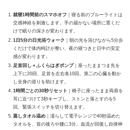
就寝1時間前のスマホオフ
｜寝る前のブルーライトは
交感神経を刺激します。手の届かない場所に置くだ
けで眠りの深さが変わります。
1日5分の日光浴ウォーク
｜朝の光を浴びながら5分歩
くだけで体内時計が整い、夜の寝つきと日中の安定
感が変わります。
足首回し＋ふくらはぎポンプ
｜座ったままつま先を
上下に20回、足首を左右各10回。第二の心臓を動か
し全身の巡りを助けます。
1時間ごとの30秒リセット
｜椅子に座ったまま両肩を
耳に近づけて3秒キープし、ストンと落とすのを5
回。緊張スイッチを切り替えます。
蒸しタオル温め
｜濡らして電子レンジで40秒温めた
タオルを、首の後ろや腰に3分。血流が回復し自律神