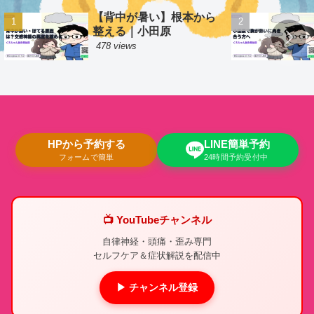
【背中が暑い】根本から
整える｜小田原
478 views
HPから予約する
LINE簡単予約
フォームで簡単
24時間予約受付中
📺 YouTubeチャンネル
自律神経・頭痛・歪み専門
セルフケア＆症状解説を配信中
▶ チャンネル登録