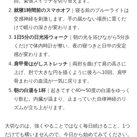
回。緊張スイッチを切り替えます。
就寝1時間前のスマホオフ
｜寝る前のブルーライトは
交感神経を刺激します。手の届かない場所に置くだ
けで眠りの深さが変わります。
1日5分の日光浴ウォーク
｜朝の光を浴びながら5分歩
くだけで体内時計が整い、夜の寝つきと日中の安定
感が変わります。
肩甲骨はがしストレッチ
｜両肘を曲げて肩の高さに
上げ、肘で大きな円を描くように後ろへ10回。肩甲
骨まわりの血流が一気に戻ります。
朝の白湯を1杯
｜起きてすぐ40〜50度の白湯をゆっく
り飲む。内臓が温まり、止まっていた自律神経のリ
ズムが立ち上がります。
大切なのは、強くやることではなく毎日続けること。1つ
だけでも構いませんので、今日から始めてみてください。