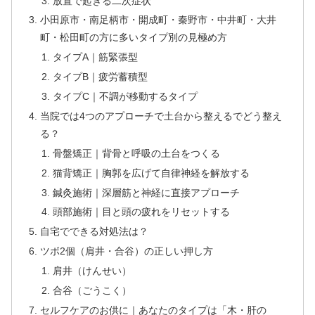
放置で起きる二次症状
小田原市・南足柄市・開成町・秦野市・中井町・大井
町・松田町の方に多いタイプ別の見極め方
タイプA｜筋緊張型
タイプB｜疲労蓄積型
タイプC｜不調が移動するタイプ
当院では4つのアプローチで土台から整えるでどう整え
る？
骨盤矯正｜背骨と呼吸の土台をつくる
猫背矯正｜胸郭を広げて自律神経を解放する
鍼灸施術｜深層筋と神経に直接アプローチ
頭部施術｜目と頭の疲れをリセットする
自宅でできる対処法は？
ツボ2個（肩井・合谷）の正しい押し方
肩井（けんせい）
合谷（ごうこく）
セルフケアのお供に｜あなたのタイプは「木・肝の