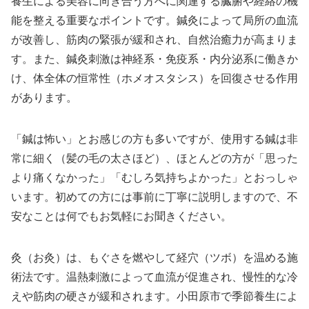
養生による美容に向き合う方へに関連する臓腑や経絡の機
能を整える重要なポイントです。鍼灸によって局所の血流
が改善し、筋肉の緊張が緩和され、自然治癒力が高まりま
す。また、鍼灸刺激は神経系・免疫系・内分泌系に働きか
け、体全体の恒常性（ホメオスタシス）を回復させる作用
があります。
「鍼は怖い」とお感じの方も多いですが、使用する鍼は非
常に細く（髪の毛の太さほど）、ほとんどの方が「思った
より痛くなかった」「むしろ気持ちよかった」とおっしゃ
います。初めての方には事前に丁寧に説明しますので、不
安なことは何でもお気軽にお聞きください。
灸（お灸）は、もぐさを燃やして経穴（ツボ）を温める施
術法です。温熱刺激によって血流が促進され、慢性的な冷
えや筋肉の硬さが緩和されます。小田原市で季節養生によ