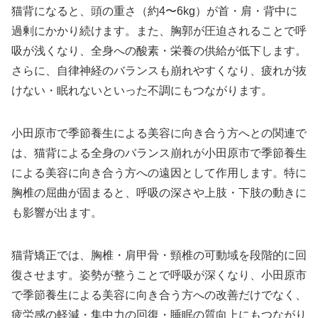
猫背になると、頭の重さ（約4〜6kg）が首・肩・背中に
過剰にかかり続けます。また、胸郭が圧迫されることで呼
吸が浅くなり、全身への酸素・栄養の供給が低下します。
さらに、自律神経のバランスも崩れやすくなり、疲れが抜
けない・眠れないといった不調にもつながります。
小田原市で季節養生による美容に向き合う方へとの関連で
は、猫背による全身のバランス崩れが小田原市で季節養生
による美容に向き合う方への遠因として作用します。特に
胸椎の屈曲が固まると、呼吸の深さや上肢・下肢の動きに
も影響が出ます。
猫背矯正では、胸椎・肩甲骨・頸椎の可動域を段階的に回
復させます。姿勢が整うことで呼吸が深くなり、小田原市
で季節養生による美容に向き合う方への改善だけでなく、
疲労感の軽減・集中力の回復・睡眠の質向上にもつながり