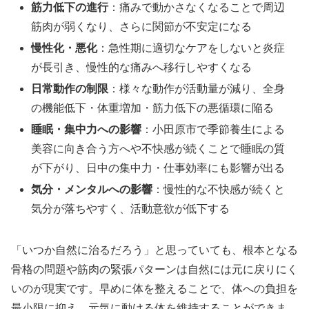
筋力低下の進行
：痛みで動かさなくなることで周辺
筋肉が弱くなり、さらに関節が不安定になる
慢性化・悪化
：急性期に適切なケアをしないと炎症
が長引き、慢性的な痛みへ移行しやすくなる
日常動作の制限
：様々な動作が活動量が減り、全身
の機能低下・体重増加・筋力低下の悪循環に陥る
睡眠・集中力への影響
：小田原市で季節養生による
美容に向き合う方へや不快感が続くことで睡眠の質
が下がり、日中の集中力・仕事効率にも影響が出る
気分・メンタルへの影響
：慢性的な不快感が続くと
気分が落ちやすく、活動意欲が低下する
「いつか自然に治るだろう」と思っていても、根本となる
骨格の問題や筋肉の緊張パターンは自然には元に戻りにく
いのが現実です。早めに体を整えることで、体への負担を
最小限に抑え、元気に動ける体を維持することができま