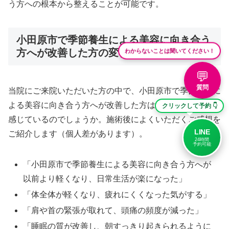
う方への根本から整えることが可能です。
小田原市で季節養生による美容に向き合う
わからないことは聞いてください！
方へが改善した方の変化について
💬
質問
当院にご来院いただいた方の中で、小田原市で季節養生に
よる美容に向き合う方へが改善した方はどのような変化を
クリックして予約 👇
感じているのでしょうか。施術後によくいただくご感想を
LINE
ご紹介します（個人差があります）。
24時間
予約可能
「小田原市で季節養生による美容に向き合う方へが
以前より軽くなり、日常生活が楽になった」
「体全体が軽くなり、疲れにくくなった気がする」
「肩や首の緊張が取れて、頭痛の頻度が減った」
「睡眠の質が改善し、朝すっきり起きられるように