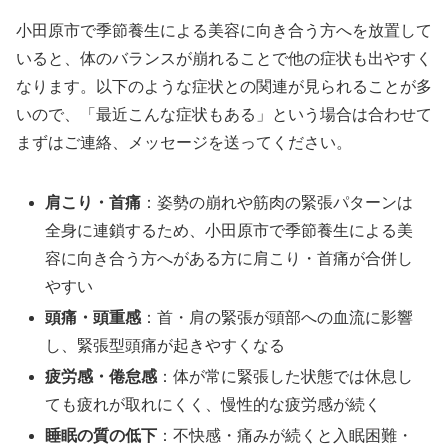
小田原市で季節養生による美容に向き合う方へを放置して
いると、体のバランスが崩れることで他の症状も出やすく
なります。以下のような症状との関連が見られることが多
いので、「最近こんな症状もある」という場合は合わせて
まずはご連絡、メッセージを送ってください。
肩こり・首痛
：姿勢の崩れや筋肉の緊張パターンは
全身に連鎖するため、小田原市で季節養生による美
容に向き合う方へがある方に肩こり・首痛が合併し
やすい
頭痛・頭重感
：首・肩の緊張が頭部への血流に影響
し、緊張型頭痛が起きやすくなる
疲労感・倦怠感
：体が常に緊張した状態では休息し
ても疲れが取れにくく、慢性的な疲労感が続く
睡眠の質の低下
：不快感・痛みが続くと入眠困難・