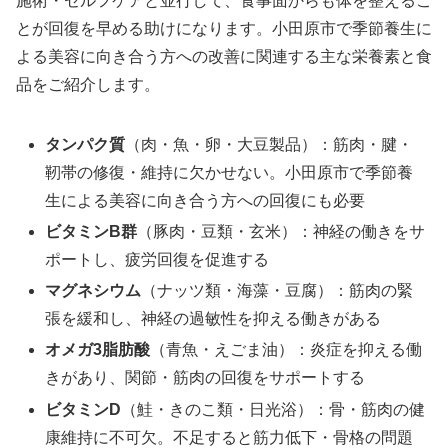
施術・セルフケアと並行して、食事面からも体を整えるこ
とが回復を早める助けになります。小田原市で季節養生に
よる美容に向き合う方への改善に関連する主な栄養素と食
品をご紹介します。
タンパク質
（肉・魚・卵・大豆製品）：筋肉・腱・
靭帯の修復・維持に欠かせない。小田原市で季節養
生による美容に向き合う方への回復にも必要
ビタミンB群
（豚肉・豆類・玄米）：神経の働きをサ
ポートし、疲労回復を促進する
マグネシウム
（ナッツ類・海藻・豆腐）：筋肉の緊
張を緩和し、神経の過敏性を抑える働きがある
オメガ3脂肪酸
（青魚・えごま油）：炎症を抑える働
きがあり、関節・筋肉の回復をサポートする
ビタミンD
（鮭・きのこ類・日光浴）：骨・筋肉の健
康維持に不可欠。不足すると筋力低下・骨格の問題