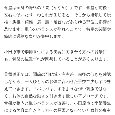
骨盤は全身の骨格の「要（かなめ）」です。骨盤が前後・
左右に傾いたり、ねじれが生じると、そこから連鎖して腰
椎・胸椎・頸椎・肩・膝・足首などあらゆる部位に影響が
及びます。重心のバランスが崩れることで、特定の関節や
筋肉に過剰な負担が集中します。
小田原市で季節養生による美容に向き合う方への背景に
も、骨盤の位置ずれが関与していることが多くあります。
骨盤矯正では、関節の可動域・左右差・前後の傾きを確認
しながら、一人ひとりのお体に合わせた手技で少しずつ整
えていきます。「バキバキ」するような強い刺激ではな
く、お体の自然な動きを引き出す優しいアプローチです。
骨盤が整うと重心バランスが改善し、小田原市で季節養生
による美容に向き合う方への原因となっていた負荷の集中