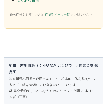
よくある質問
他の症状をお探しの方は
症状別ページ一覧
もご覧ください。
監修：黒柳 俊英（くろやなぎ としひで）
／国家資格 鍼
灸師
神奈川県小田原市成田394-1にて、根本的に体を整えたい
方と「ご縁を大切に」お向き合いしています。
🔐 完全予約制 ／ 🌿 あなただけのリセット空間 ／ 👤 お一
人ずつ丁寧に