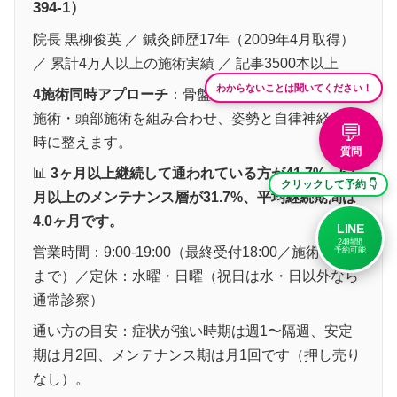
394-1）
院長 黒柳俊英 ／ 鍼灸師歴17年（2009年4月取得）
／ 累計4万人以上の施術実績 ／ 記事3500本以上
わからないことは聞いてください！
4施術同時アプローチ
：骨盤矯正・猫背矯正・鍼灸
施術・頭部施術を組み合わせ、姿勢と自律神経を同
💬
時に整えます。
質問
📊
3ヶ月以上継続して通われている方が41.7%、6ヶ
クリックして予約 👇
月以上のメンテナンス層が31.7%、平均継続期間は
4.0ヶ月です。
LINE
24時間
営業時間：9:00-19:00（最終受付18:00／施術19:00
予約可能
まで）／定休：水曜・日曜（祝日は水・日以外なら
通常診察）
通い方の目安：症状が強い時期は週1〜隔週、安定
期は月2回、メンテナンス期は月1回です（押し売り
なし）。