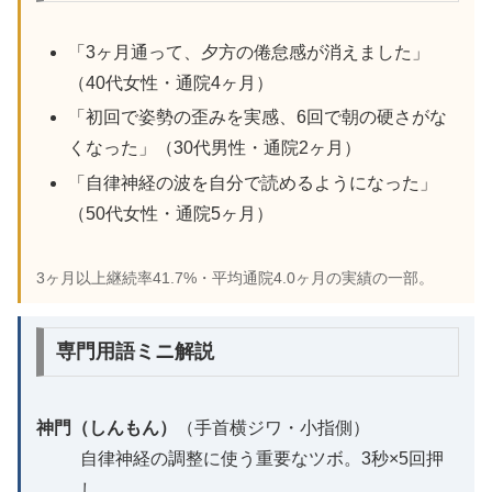
「3ヶ月通って、夕方の倦怠感が消えました」
（40代女性・通院4ヶ月）
「初回で姿勢の歪みを実感、6回で朝の硬さがな
くなった」（30代男性・通院2ヶ月）
「自律神経の波を自分で読めるようになった」
（50代女性・通院5ヶ月）
3ヶ月以上継続率41.7%・平均通院4.0ヶ月の実績の一部。
専門用語ミニ解説
神門（しんもん）
（手首横ジワ・小指側）
自律神経の調整に使う重要なツボ。3秒×5回押
し。