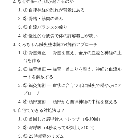
なぜ強張った顔が起こるのか
① 自律神経の乱れが背景にある
② 骨格・筋肉の歪み
③ 血流バランスの偏り
④ 慢性的な疲労で体の許容範囲が狭い
くろちゃん鍼灸整体院の4施術アプローチ
① 骨盤矯正 — 骨盤を整え、全身の血流と神経の土
台を作る
② 猫背矯正 — 猫背・首こりを整え、神経と血流ル
ートを解放する
③ 鍼灸施術 — 症状に合うツボに鍼灸で穏やかにア
プローチ
④ 頭部施術 — 頭部から自律神経の中枢を整える
自宅でできる対処法は？
① 首回しと肩甲骨ストレッチ（各10回）
② 深呼吸（4秒吸って8秒吐く×10回）
③ 23時就寝のリズム