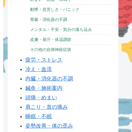
動悸・息苦しさ・パニック
胃腸・消化器の不調
メンタル・不安・気分の落ち込み
皮膚・発汗・体温調節
その他の自律神経症状
疲労・ストレス
冷え・血流
内臓・消化器の不調
鍼灸・施術案内
頭痛・めまい
肩こり・首の痛み
睡眠・不眠
姿勢改善・体の歪み