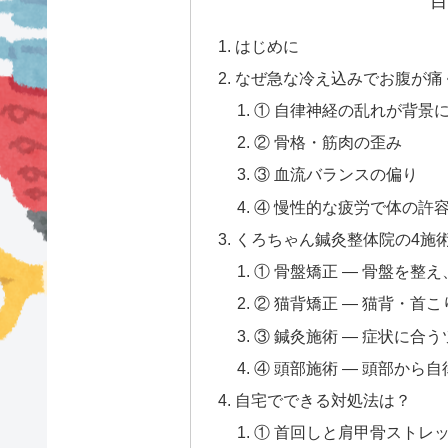
目
はじめに
なぜ急な冷え込みでお腹が痛
① 自律神経の乱れが背景
② 骨格・筋肉の歪み
③ 血流バランスの偏り
④ 慢性的な疲労で体の許
くろちゃん鍼灸整体院の4施
① 骨盤矯正 — 骨盤を整
② 猫背矯正 — 猫背・首
③ 鍼灸施術 — 症状に合
④ 頭部施術 — 頭部から
自宅でできる対処法は？
① 首回しと肩甲骨ストレッ