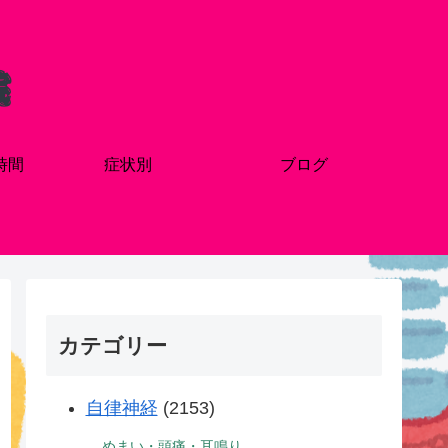
時間
症状別
ブログ
カテゴリー
自律神経
(2153)
めまい・頭痛・耳鳴り