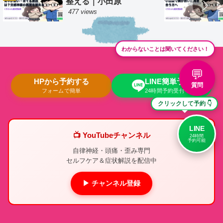
整える｜小田原
477 views
わからないことは聞いてください！
💬
HPから予約する
LINE簡単予約
質問
フォームで簡単
24時間予約受付中
クリックして予約 👇
LINE
📺 YouTubeチャンネル
24時間
予約可能
自律神経・頭痛・歪み専門
セルフケア＆症状解説を配信中
▶ チャンネル登録