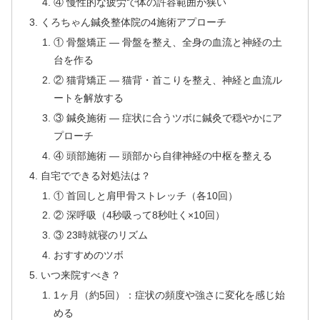
④ 慢性的な疲労で体の許容範囲が狭い
くろちゃん鍼灸整体院の4施術アプローチ
① 骨盤矯正 — 骨盤を整え、全身の血流と神経の土
台を作る
② 猫背矯正 — 猫背・首こりを整え、神経と血流ル
ートを解放する
③ 鍼灸施術 — 症状に合うツボに鍼灸で穏やかにア
プローチ
④ 頭部施術 — 頭部から自律神経の中枢を整える
自宅でできる対処法は？
① 首回しと肩甲骨ストレッチ（各10回）
② 深呼吸（4秒吸って8秒吐く×10回）
③ 23時就寝のリズム
おすすめのツボ
いつ来院すべき？
1ヶ月（約5回）：症状の頻度や強さに変化を感じ始
める