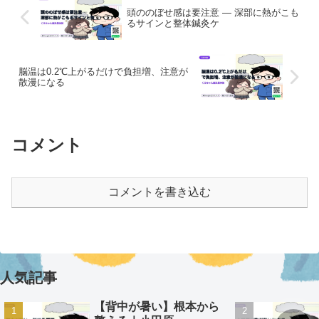
頭ののぼせ感は要注意 ― 深部に熱がこも
るサインと整体鍼灸ケ
脳温は0.2℃上がるだけで負担増、注意が
散漫になる
コメント
コメントを書き込む
人気記事
【背中が暑い】根本から