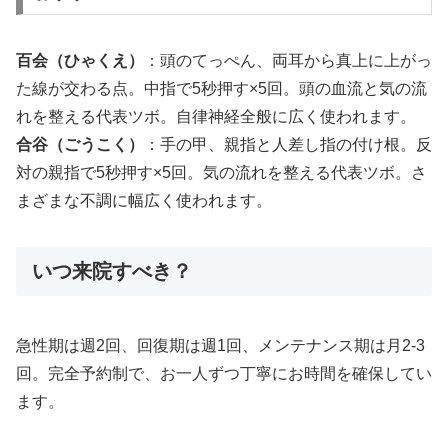
百会（ひゃくえ）
：頭のてっぺん、両耳から真上に上がっ
た線が交わる点。中指で5秒押す×5回。頭の血流と気の流
れを整える代表ツボ。自律神経全般に広く使われます。
合谷（ごうこく）
：手の甲、親指と人差し指の付け根。反
対の親指で5秒押す×5回。気の流れを整える代表ツボ。さ
まざまな不調に幅広く使われます。
いつ来院すべき？
急性期は週2回、回復期は週1回、メンテナンス期は月2-3
回。完全予約制で、お一人ずつ丁寧にお時間を確保してい
ます。