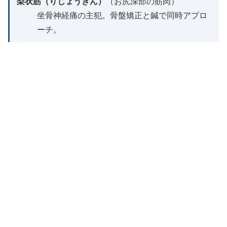
梨状筋（りじょうきん）
（お尻深部の筋肉）
坐骨神経痛の主犯。骨盤矯正と鍼で同時アプロ
ーチ。