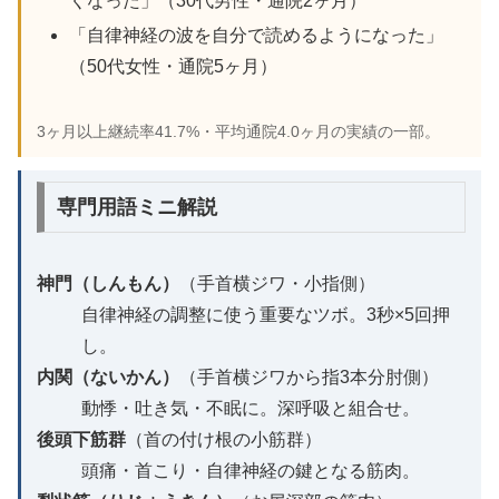
くなった」（30代男性・通院2ヶ月）
「自律神経の波を自分で読めるようになった」
（50代女性・通院5ヶ月）
3ヶ月以上継続率41.7%・平均通院4.0ヶ月の実績の一部。
専門用語ミニ解説
神門（しんもん）
（手首横ジワ・小指側）
自律神経の調整に使う重要なツボ。3秒×5回押
し。
内関（ないかん）
（手首横ジワから指3本分肘側）
動悸・吐き気・不眠に。深呼吸と組合せ。
後頭下筋群
（首の付け根の小筋群）
頭痛・首こり・自律神経の鍵となる筋肉。