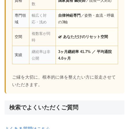
資格
国家資格 鍼灸師
／院長一人対応
数
専門領
幅広く対
自律神経専門
／姿勢・血流・呼吸
域
応・浅め
の3軸
複数客が同
空間
🌿 あなただけのリセット空間
時
継続率は非
3ヶ月継続率 41.7% ／ 平均通院
実績
公開
4.0ヶ月
ご縁を大切に、根本的に体を整えたい方に並走させて
いただきます。
検索でよくいただくご質問
よくある質問はこちら