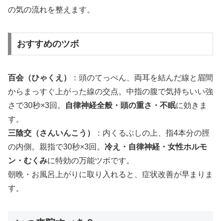
の気の流れを整えます。
おすすめのツボ
百会（ひゃくえ）
：頭のてっぺん、両耳を結んだ線と眉間
からまっすぐ上がった線の交点。中指の腹で気持ちいい強
さで30秒×3回。
自律神経全般・頭の重さ・不眠
に効きま
す。
三陰交（さんいんこう）
：内くるぶしの上、指4本分の脛
の内側。親指で30秒×3回。
冷え・自律神経・女性ホルモ
ン・むくみ
に特効の万能ツボです。
朝晩・お風呂上がりに取り入れると、症状改善が早まりま
す。