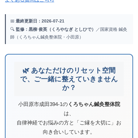
📅
最終更新日：2026-07-21
🔍
監修：黒柳 俊英（くろやなぎ としひで）
／国家資格 鍼灸
師（くろちゃん鍼灸整体院・小田原）
🌿 あなただけのリセット空間
で、ご一緒に整えていきません
か？
小田原市成田394-1の
くろちゃん鍼灸整体院
は、
自律神経でお悩みの方と「ご縁を大切に」お
向き合いしています。