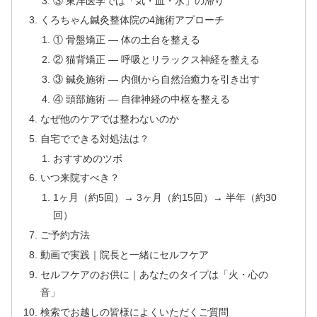
③ 東洋医学では「気・血・水」の滞り
くろちゃん鍼灸整体院の4施術アプローチ
① 骨盤矯正 — 体の土台を整える
② 猫背矯正 — 呼吸とリラックス神経を整える
③ 鍼灸施術 — 内側から自然治癒力を引き出す
④ 頭部施術 — 自律神経の中枢を整える
なぜ他のケアでは整わないのか
自宅でできる対処法は？
おすすめのツボ
いつ来院すべき？
1ヶ月（約5回）→ 3ヶ月（約15回）→ 半年（約30
回）
ご予約方法
動画で実践｜院長と一緒にセルフケア
セルフケアのお供に｜あなたのタイプは「火・心の
音」
検索でお越しの皆様によくいただくご質問