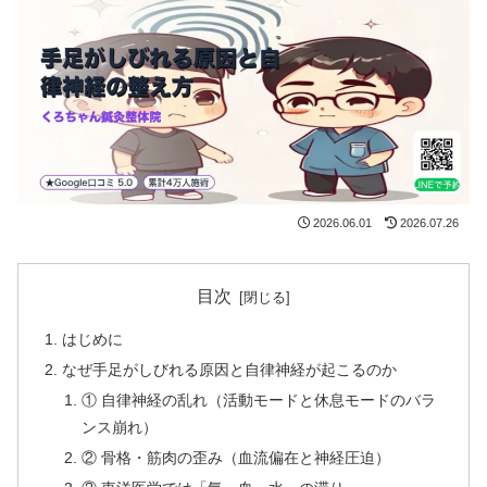
2026.06.01
2026.07.26
目次
はじめに
なぜ手足がしびれる原因と自律神経が起こるのか
① 自律神経の乱れ（活動モードと休息モードのバラ
ンス崩れ）
② 骨格・筋肉の歪み（血流偏在と神経圧迫）