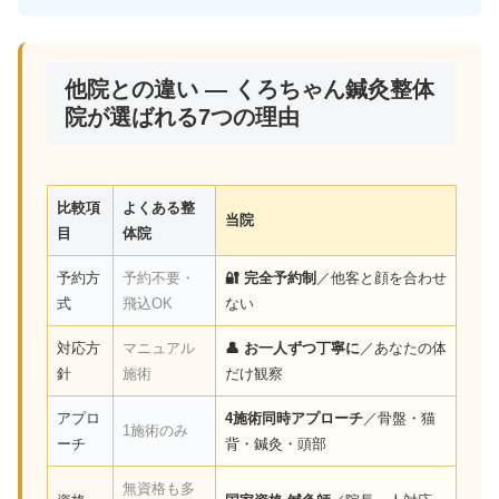
他院との違い — くろちゃん鍼灸整体
院が選ばれる7つの理由
比較項
よくある整
当院
目
体院
予約方
予約不要・
🔐 完全予約制
／他客と顔を合わせ
式
飛込OK
ない
対応方
マニュアル
👤 お一人ずつ丁寧に
／あなたの体
針
施術
だけ観察
アプロ
4施術同時アプローチ
／骨盤・猫
1施術のみ
ーチ
背・鍼灸・頭部
無資格も多