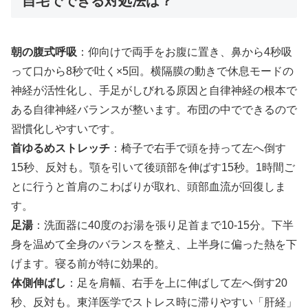
自宅でできる対処法は？
朝の腹式呼吸
：仰向けで両手をお腹に置き、鼻から4秒吸
って口から8秒で吐く×5回。横隔膜の動きで休息モードの
神経が活性化し、手足がしびれる原因と自律神経の根本で
ある自律神経バランスが整います。布団の中でできるので
習慣化しやすいです。
首ゆるめストレッチ
：椅子で右手で頭を持って左へ倒す
15秒、反対も。顎を引いて後頭部を伸ばす15秒。1時間ご
とに行うと首肩のこわばりが取れ、頭部血流が回復しま
す。
足湯
：洗面器に40度のお湯を張り足首まで10-15分。下半
身を温めて全身のバランスを整え、上半身に偏った熱を下
げます。寝る前が特に効果的。
体側伸ばし
：足を肩幅、右手を上に伸ばして左へ倒す20
秒、反対も。東洋医学でストレス時に滞りやすい「肝経」