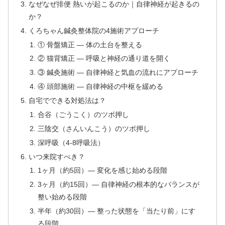
なぜなぜ排便 熱いが起こるのか｜自律神経が起きるの
か？
くろちゃん鍼灸整体院の4施術アプローチ
① 骨盤矯正 — 体の土台を整える
② 猫背矯正 — 呼吸と神経の通り道を開く
③ 鍼灸施術 — 自律神経と気血の流れにアプローチ
④ 頭部施術 — 自律神経の中枢を緩める
自宅でできる対処法は？
合谷（ごうこく）のツボ押し
三陰交（さんいんこう）のツボ押し
深呼吸（4-8呼吸法）
いつ来院すべき？
1ヶ月（約5回）— 変化を感じ始める段階
3ヶ月（約15回）— 自律神経の根本的なバランスが
整い始める段階
半年（約30回）— 整った状態を「当たり前」にす
る段階