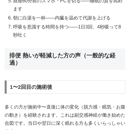
就寝60分前のスマホ・PCを切る——睡眠の質を高め
ます
朝に白湯を一杯——内臓を温めて代謝を上げる
呼吸を意識する時間を持つ——1日3回、4秒吸って8
秒吐く
排便 熱いが軽減した方の声（一般的な経
過）
1〜2回目の施術後
多くの方が施術中〜直後に体の変化（脱力感・眠気・お腹
の動き）を経験されます。これは副交感神経が働き始めた
合図です。当日や翌日に深く眠れる方も多くいらっしゃい