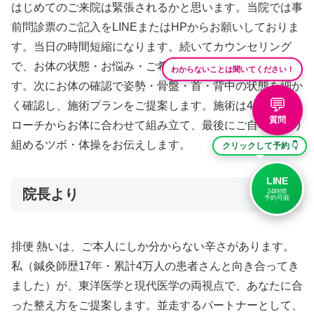
はじめてのご来院は緊張されるかと思います。当院では事
前問診票のご記入をLINEまたはHPからお願いしておりま
す。当日の時間短縮になります。続いてカウンセリング
で、お体の状態・お悩み・ご希望のゴールを丁寧に伺いま
わからないことは聞いてください！
す。次にお体の確認で姿勢・骨盤・首・背中の状態を細か
💬
く確認し、施術プランをご提案します。施術は4つのアプ
質問
ローチからお体に合わせて組み立て、最後にご自宅で取り
組めるツボ・体操をお伝えします。
クリックして予約 👇
LINE
院長より
24時間
予約可能
排便 熱いは、ご本人にしか分からない辛さがあります。
私（鍼灸師歴17年・累計4万人の患者さんと向き合ってき
ました）が、東洋医学と現代医学の両視点で、あなたに合
った整え方をご提案します。並走するパートナーとして、