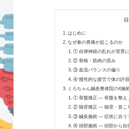
目
はじめに
なぜ春の胃痛が起こるのか
① 自律神経の乱れが背景
② 骨格・筋肉の歪み
③ 血流バランスの偏り
④ 慢性的な疲労で体の許
くろちゃん鍼灸整体院の4施
① 骨盤矯正 — 骨盤を整
② 猫背矯正 — 猫背・首
③ 鍼灸施術 — 症状に合
④ 頭部施術 — 頭部から