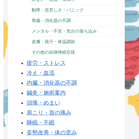
動悸・息苦しさ・パニック
胃腸・消化器の不調
メンタル・不安・気分の落ち込み
皮膚・発汗・体温調節
その他の自律神経症状
疲労・ストレス
冷え・血流
内臓・消化器の不調
鍼灸・施術案内
頭痛・めまい
肩こり・首の痛み
睡眠・不眠
姿勢改善・体の歪み