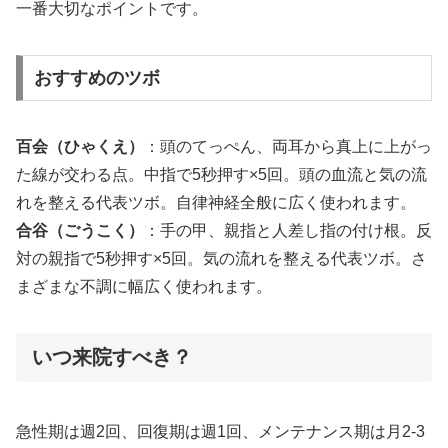
一番大切なポイントです。
おすすめのツボ
百会（ひゃくえ）
：頭のてっぺん、両耳から真上に上がっ
た線が交わる点。中指で5秒押す×5回。頭の血流と気の流
れを整える代表ツボ。自律神経全般に広く使われます。
合谷（ごうこく）
：手の甲、親指と人差し指の付け根。反
対の親指で5秒押す×5回。気の流れを整える代表ツボ。さ
まざまな不調に幅広く使われます。
いつ来院すべき？
急性期は週2回、回復期は週1回、メンテナンス期は月2-3