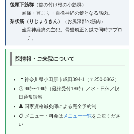
後頭下筋群
（首の付け根の小筋群）
頭痛・首こり・自律神経の鍵となる筋肉。
梨状筋（りじょうきん）
（お尻深部の筋肉）
坐骨神経痛の主犯。骨盤矯正と鍼で同時アプロ
ーチ。
院情報・ご来院について
📍 神奈川県小田原市成田394-1（〒250-0862）
🕐 9時〜19時（最終受付18時）／水・日休／祝
日通常診察
👤 国家資格鍼灸師による完全予約制
📋 メニュー・料金は
メニュー一覧
をご覧くださ
い