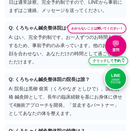
日は通常診察。完全予約制ですので、LINEから事前に
まずはご連絡、メッセージを送ってください。
Q: くろちゃん鍼灸整体院は予約が必要？
わからないことは聞いてください！
A: はい、完全予約制です。お一人ずつのお時間を確保
💬
するため、事前予約のみ承っています。他のお客様と
質問
顔を合わせない、あなただけの時間として過ごしてい
クリックして予約 👇
ただけます。
LINE
Q: くろちゃん鍼灸整体院の院長は誰？
24時間
予約可能
A: 院長は黒柳 俊英（くろやなぎ としひで）。国家資
格 鍼灸師として、長年の臨床経験を基にお身体に併せ
て4施術アプローチを開発。「並走するパートナー」
としてあなたの体を整えます。
Q: くろちゃん鍼灸整体院の特徴は？