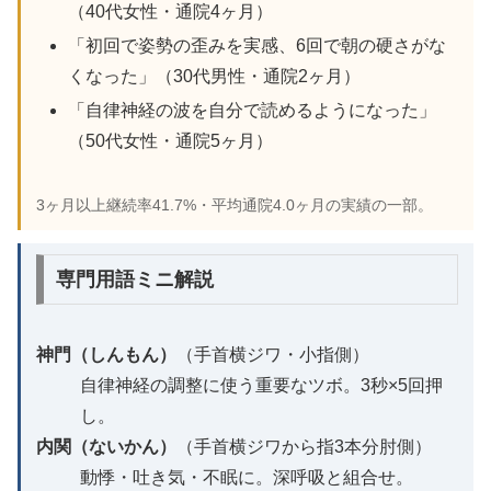
（40代女性・通院4ヶ月）
「初回で姿勢の歪みを実感、6回で朝の硬さがな
くなった」（30代男性・通院2ヶ月）
「自律神経の波を自分で読めるようになった」
（50代女性・通院5ヶ月）
3ヶ月以上継続率41.7%・平均通院4.0ヶ月の実績の一部。
専門用語ミニ解説
神門（しんもん）
（手首横ジワ・小指側）
自律神経の調整に使う重要なツボ。3秒×5回押
し。
内関（ないかん）
（手首横ジワから指3本分肘側）
動悸・吐き気・不眠に。深呼吸と組合せ。