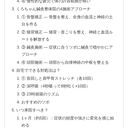
④ 慢性的な疲労で体の許容範囲が狭い
くろちゃん鍼灸整体院の4施術アプローチ
① 骨盤矯正 — 骨盤を整え、全身の血流と神経の土
台を作る
② 猫背矯正 — 猫背・首こりを整え、神経と血流ル
ートを解放する
③ 鍼灸施術 — 症状に合うツボに鍼灸で穏やかにア
プローチ
④ 頭部施術 — 頭部から自律神経の中枢を整える
自宅でできる対処法は？
① 首回しと肩甲骨ストレッチ（各10回）
② 深呼吸（4秒吸って8秒吐く×10回）
③ 23時就寝のリズム
おすすめのツボ
いつ来院すべき？
1ヶ月（約5回）：症状の頻度や強さに変化を感じ始
める