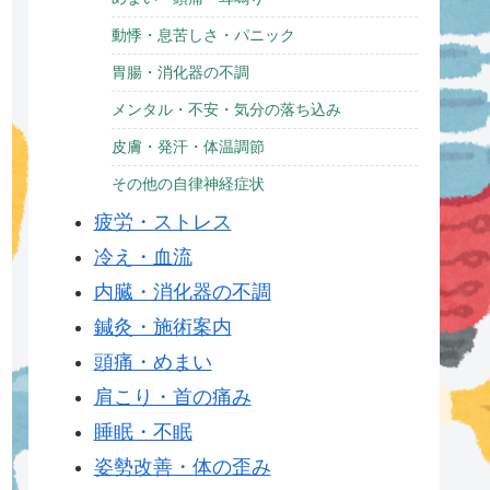
動悸・息苦しさ・パニック
胃腸・消化器の不調
メンタル・不安・気分の落ち込み
皮膚・発汗・体温調節
その他の自律神経症状
疲労・ストレス
冷え・血流
内臓・消化器の不調
鍼灸・施術案内
頭痛・めまい
肩こり・首の痛み
睡眠・不眠
姿勢改善・体の歪み