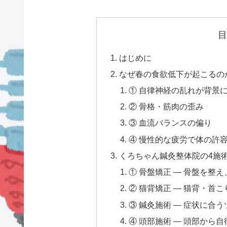
目
はじめに
なぜ春の食欲低下が起こるの
① 自律神経の乱れが背景
② 骨格・筋肉の歪み
③ 血流バランスの偏り
④ 慢性的な疲労で体の許
くろちゃん鍼灸整体院の4施
① 骨盤矯正 — 骨盤を整
② 猫背矯正 — 猫背・首
③ 鍼灸施術 — 症状に合
④ 頭部施術 — 頭部から