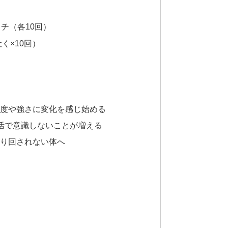
チ（各10回）
く×10回）
頻度や強さに変化を感じ始める
生活で意識しないことが増える
振り回されない体へ