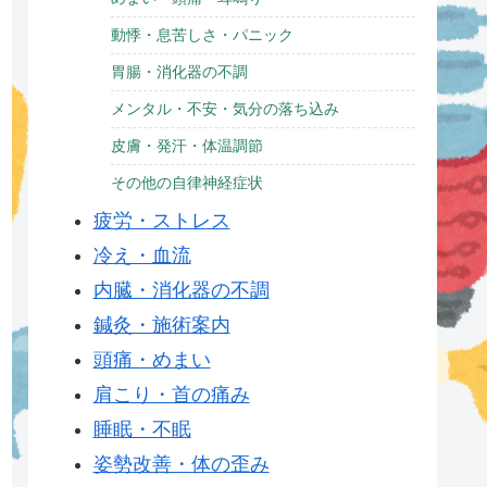
動悸・息苦しさ・パニック
胃腸・消化器の不調
メンタル・不安・気分の落ち込み
皮膚・発汗・体温調節
その他の自律神経症状
疲労・ストレス
冷え・血流
内臓・消化器の不調
鍼灸・施術案内
頭痛・めまい
肩こり・首の痛み
睡眠・不眠
姿勢改善・体の歪み