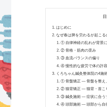
目
はじめに
なぜ春は脾を労わるが起こる
① 自律神経の乱れが背景
② 骨格・筋肉の歪み
③ 血流バランスの偏り
④ 慢性的な疲労で体の許
くろちゃん鍼灸整体院の4施
① 骨盤矯正 — 骨盤を整
② 猫背矯正 — 猫背・首
③ 鍼灸施術 — 症状に合
④ 頭部施術 — 頭部から