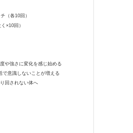
チ（各10回）
く×10回）
頻度や強さに変化を感じ始める
生活で意識しないことが増える
振り回されない体へ