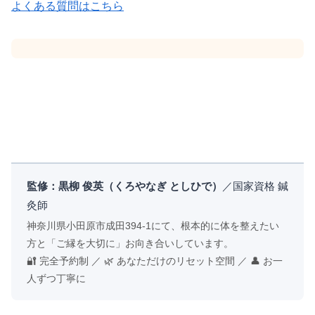
よくある質問はこちら
監修：黒柳 俊英（くろやなぎ としひで）
／国家資格 鍼
灸師
神奈川県小田原市成田394-1にて、根本的に体を整えたい
方と「ご縁を大切に」お向き合いしています。
🔐 完全予約制 ／ 🌿 あなただけのリセット空間 ／ 👤 お一
人ずつ丁寧に