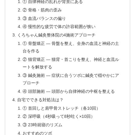
① 自律神経の乱れが背景にある
② 骨格・筋肉の歪み
③ 血流バランスの偏り
④ 慢性的な疲労で体の許容範囲が狭い
くろちゃん鍼灸整体院の4施術アプローチ
① 骨盤矯正 — 骨盤を整え、全身の血流と神経の土
台を作る
② 猫背矯正 — 猫背・首こりを整え、神経と血流ル
ートを解放する
③ 鍼灸施術 — 症状に合うツボに鍼灸で穏やかにア
プローチ
④ 頭部施術 — 頭部から自律神経の中枢を整える
自宅でできる対処法は？
① 首回しと肩甲骨ストレッチ（各10回）
② 深呼吸（4秒吸って8秒吐く×10回）
③ 23時就寝のリズム
おすすめのツボ