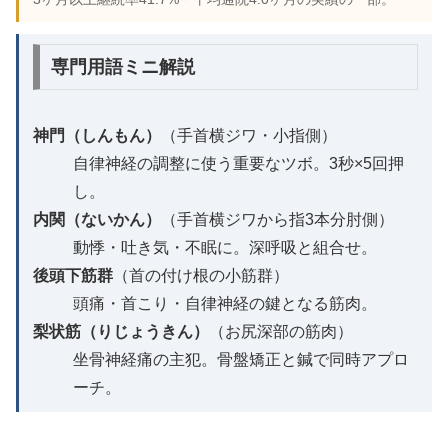
専門用語ミニ解説
神門（しんもん）
（手首横ジワ・小指側）
自律神経の調整に使う重要なツボ。3秒×5回押
し。
内関（ないかん）
（手首横ジワから指3本分肘側）
動悸・吐き気・不眠に。深呼吸と組合せ。
後頭下筋群
（首の付け根の小筋群）
頭痛・首こり・自律神経の鍵となる筋肉。
梨状筋（りじょうきん）
（お尻深部の筋肉）
坐骨神経痛の主犯。骨盤矯正と鍼で同時アプロ
ーチ。